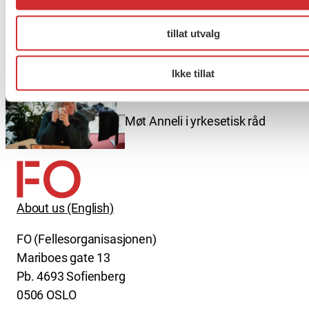
Er du berørt av brannen i
tillat utvalg
Drammen?
Ikke tillat
Møt Anneli i yrkesetisk råd
About us (English)
FO (Fellesorganisasjonen)
Mariboes gate 13
Pb. 4693 Sofienberg
0506 OSLO