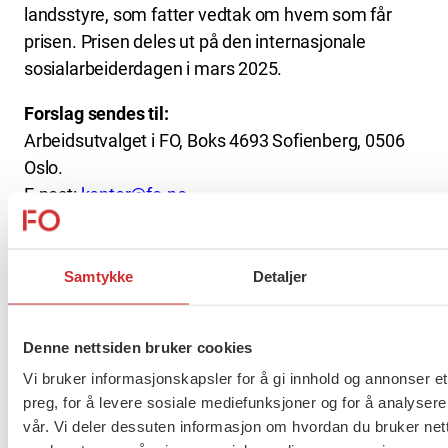
landsstyre, som fatter vedtak om hvem som får
prisen. Prisen deles ut på den internasjonale
sosialarbeiderdagen i mars 2025.
Forslag sendes til:
Arbeidsutvalget i FO, Boks 4693 Sofienberg, 0506
Oslo.
E-post:
kontor@fo.no
Eventuelle spørsmål kan rettes til rådgiver Inger
Karseth.
Samtykke
Detaljer
E-post:
inger.karseth@fo
.no, tlf:
480 61 261
.
Les om de tidligere vinnerne av
Denne nettsiden bruker cookies
sosialarbeiderprisen:
Vi bruker informasjonskapsler for å gi innhold og annonser et
preg, for å levere sosiale mediefunksjoner og for å analysere
2024:
Sosialt arbeid på kunstgress: – Vi har
vår. Vi deler dessuten informasjon om hvordan du bruker nett
verdens beste jobb