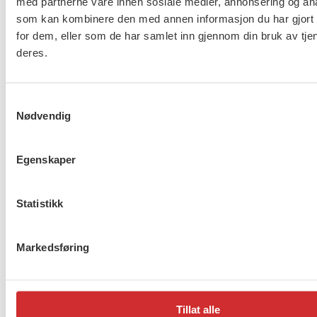
med partnerne våre innen sosiale medier, annonsering og an
2023:
Gerd Schumann er Årets sosialarbeider!
som kan kombinere den med annen informasjon du har gjort t
for dem, eller som de har samlet inn gjennom din bruk av tje
2022:
Her får årets sosialarbeider den gjeve prisen
deres.
2021:
Disse vant Årets sosialarbeiderpris
2020:
Hanne Kro Sørborg er Årets sosialarbeider
2019:
#heierna fikk Sosialarbeiderprisen
Samtykkevalg
2018:
Vernepleier Bernt Barstad er årets
Nødvendig
sosialarbeider
Egenskaper
Flere saker
Se alle
Statistikk
Markedsføring
Taushetsplikt og personvern
Tillat alle