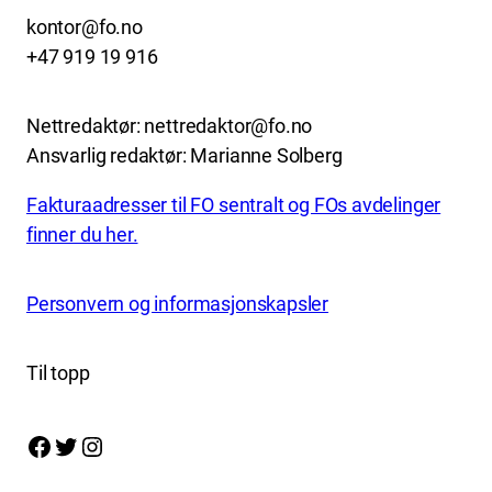
kontor@fo.no
+47 919 19 916
Nettredaktør: nettredaktor@fo.no
Ansvarlig redaktør: Marianne Solberg
Fakturaadresser til FO sentralt og FOs avdelinger
finner du her.
Personvern og informasjonskapsler
Til topp
Facebook
Twitter
Instagram