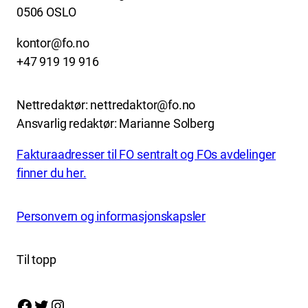
0506 OSLO
kontor@fo.no
+47 919 19 916
Nettredaktør: nettredaktor@fo.no
Ansvarlig redaktør: Marianne Solberg
Fakturaadresser til FO sentralt og FOs avdelinger
finner du her.
Personvern og informasjonskapsler
Til topp
Facebook
Twitter
Instagram