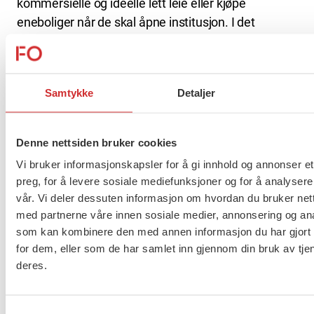
kommersielle og ideelle lett leie eller kjøpe
eneboliger når de skal åpne institusjon. I det
offentlige går det for sakte, og det er en stor
hindring for oss, sier FO-lederen.
Samtykke
Detaljer
Sosialt arbeid glemt i
helsesatsing på 2 milliarder
Denne nettsiden bruker cookies
Vi bruker informasjonskapsler for å gi innhold og annonser et
Mandag presenterte helseminister Han Christian
preg, for å levere sosiale mediefunksjoner og for å analysere
Vestre regjeringens «Ventetidsløft». Løftet har en
vår. Vi deler dessuten informasjon om hvordan du bruker nett
prislapp i RNB på 2 milliarder kroner og skal sørge
med partnerne våre innen sosiale medier, annonsering og an
for reduserte ventetider i helsesektoren.
som kan kombinere den med annen informasjon du har gjort t
for dem, eller som de har samlet inn gjennom din bruk av tje
– Jeg er stolt over at vi i dag lanserer noe helt nytt i
deres.
den norske helsetjenesten,
sa Vestre til NRK
.
Statsråden inviterte en rekke fagforeninger på
Samtykkevalg