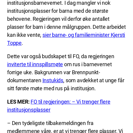
institusjonsbarnevernet. I dag mangler vi nok
institusjonsplasser for barna med de største
behovene. Regjeringen vil derfor øke antallet
plasser for barn i denne målgruppen. Dette arbeidet
kan ikke vente,
sier barne- og familieminister Kjersti
Toppe
.
Dette var også budskapet til FO, da regjeringen
inviterte til innspillsmøte
om rus i barnevernet
forrige uke. Bakgrunnen var Brennpunkt-
dokumentaren
Instukids
, som avdekket at unge får
sitt første møte med rus på institusjon.
LES MER:
FO til regjeringen: – Vi trenger flere
institusjonsplasser
– Den tydeligste tilbakemeldingen fra
medlemmene våre, er at vi trenger flere plasser. Vi