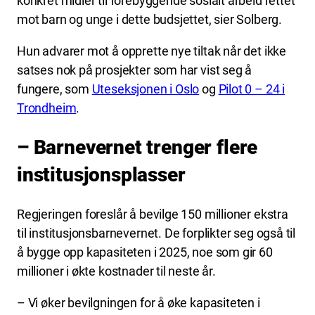
konkret midler til forebyggende sosialt arbeid rettet
mot barn og unge i dette budsjettet, sier Solberg.
Hun advarer mot å opprette nye tiltak når det ikke
satses nok på prosjekter som har vist seg å
fungere, som
Uteseksjonen i Oslo
og
Pilot 0 – 24 i
Trondheim
.
– Barnevernet trenger flere
institusjonsplasser
Regjeringen foreslår å bevilge 150 millioner ekstra
til institusjonsbarnevernet. De forplikter seg også til
å bygge opp kapasiteten i 2025, noe som gir 60
millioner i økte kostnader til neste år.
– Vi øker bevilgningen for å øke kapasiteten i