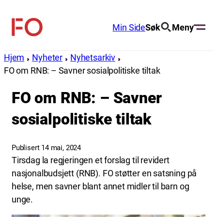
Hopp
til
Min Side
Søk
Meny
FO
innhold
(Fellesorganisasjonen)
Hjem
Nyheter
Nyhetsarkiv
FO om RNB: – Savner sosialpolitiske tiltak
FO om RNB: – Savner
sosialpolitiske tiltak
Publisert 14 mai, 2024
Tirsdag la regjeringen et forslag til revidert
nasjonalbudsjett (RNB). FO støtter en satsning på
helse, men savner blant annet midler til barn og
unge.