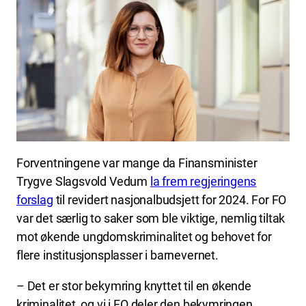
Forventningene var mange da Finansminister
Trygve Slagsvold Vedum
la frem regjeringens
forslag
til revidert nasjonalbudsjett for 2024. For FO
var det særlig to saker som ble viktige, nemlig tiltak
mot økende ungdomskriminalitet og behovet for
flere institusjonsplasser i barnevernet.
– Det er stor bekymring knyttet til en økende
kriminalitet, og vi i FO deler den bekymringen.