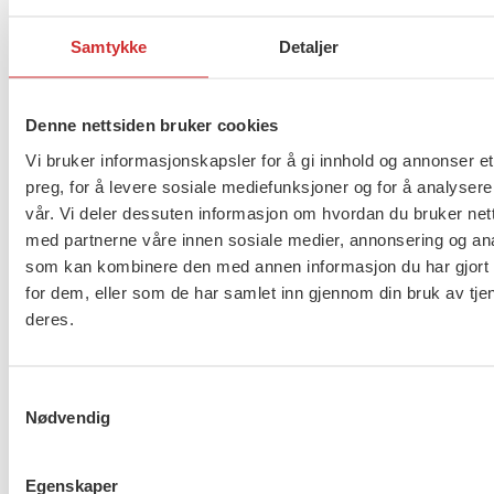
FO er glad for at statsråden i sin tale viser til NAV
Samtykke
Detaljer
Heimdal som i sitt prosjektarbeid har jobbet med å
ta tjenestene tilbake. Dette viser at NAV i større
Denne nettsiden bruker cookies
grad kan ta inn tiltak og ikke sette ut så mye av
arbeidet. Men igjen er NAV Heimdals suksess et
Vi bruker informasjonskapsler for å gi innhold og annonser et
resultat av et avgrenset prosjekt. FO er derfor
preg, for å levere sosiale mediefunksjoner og for å analysere
vår. Vi deler dessuten informasjon om hvordan du bruker nett
spente om meldingen ønsker å ta disse grepene
med partnerne våre innen sosiale medier, annonsering og an
inn i de langsiktige budsjettene og ut fra
som kan kombinere den med annen informasjon du har gjort t
midlertidige prosjekter.
for dem, eller som de har samlet inn gjennom din bruk av tje
deres.
FO er skeptisk til flere forslag
– Det er flere elementer FO er skeptisk til og som vi
Samtykkevalg
skal se nærmere på i meldingen. Dette er blant
Nødvendig
annet forlag om mer samarbeid med
bemanningsbransjen, forenkling av behovs- og
Egenskaper