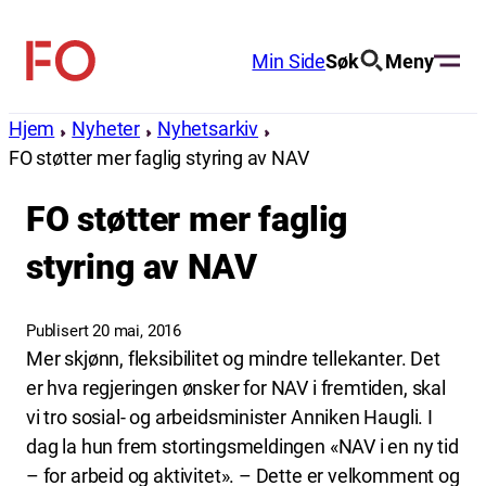
Hopp
til
Min Side
Søk
Meny
FO
innhold
(Fellesorganisasjonen)
Hjem
Nyheter
Nyhetsarkiv
FO støtter mer faglig styring av NAV
FO støtter mer faglig
styring av NAV
Publisert 20 mai, 2016
Mer skjønn, fleksibilitet og mindre tellekanter. Det
er hva regjeringen ønsker for NAV i fremtiden, skal
vi tro sosial- og arbeidsminister Anniken Haugli. I
dag la hun frem stortingsmeldingen «NAV i en ny tid
– for arbeid og aktivitet». – Dette er velkomment og