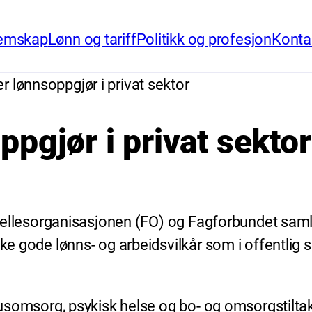
emskap
Lønn og tariff
Politikk og profesjon
Konta
r lønnsoppgjør i privat sektor
pgjør i privat sektor
 i Fellesorganisasjonen (FO) og Fagforbundet sam
ke gode lønns- og arbeidsvilkår som i offentlig s
 rusomsorg, psykisk helse og bo- og omsorgstilta