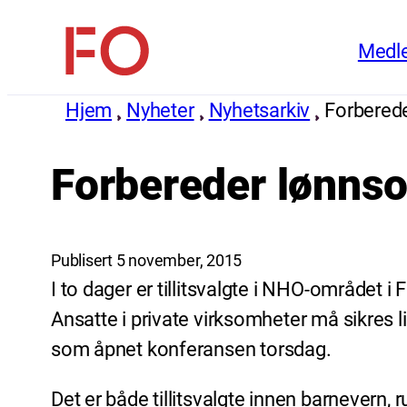
Hopp
Medl
til
FO
innhold
(Fellesorganisasjonen)
Hjem
Nyheter
Nyhetsarkiv
Forberede
Forbereder lønnsop
Publisert 5 november, 2015
I to dager er tillitsvalgte i NHO-området
Ansatte i private virksomheter må sikres li
som åpnet konferansen torsdag.
Det er både tillitsvalgte innen barnevern,