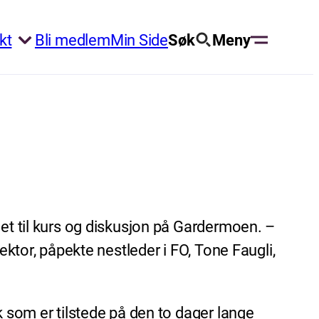
kt
Bli medlem
Min Side
Søk
Meny
let til kurs og diskusjon på Gardermoen. –
ektor, påpekte nestleder i FO, Tone Faugli,
k som er tilstede på den to dager lange