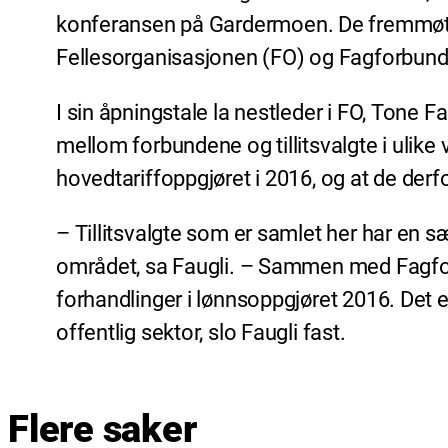
konferansen på Gardermoen. De fremmøtte
Fellesorganisasjonen (FO) og Fagforbundet 
I sin åpningstale la nestleder i FO, Tone F
mellom forbundene og tillitsvalgte i ulike 
hovedtariffoppgjøret i 2016, og at de der
– Tillitsvalgte som er samlet her har en sæ
området, sa Faugli. – Sammen med Fagforbun
forhandlinger i lønnsoppgjøret 2016. Det er
offentlig sektor, slo Faugli fast.
Flere saker