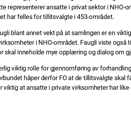
 representerer ansatte i privat sektor i NHO-o
har felles for tillitsvalgte i 453-området.
augli blant annet vekt på at samlingen er en vikti
virksomheter i NHO-området. Faugli viste også til
for skal inneholde mye opplæring og dialog om g
rlig viktig rolle for gjennomføring av forhandling
det håper derfor FO at de tillitsvalgte skal få g
 viktig at ansatte i private virksomheter har lik