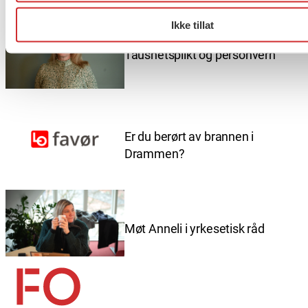
Ikke tillat
Taushetsplikt og personvern
Er du berørt av brannen i
Drammen?
Møt Anneli i yrkesetisk råd