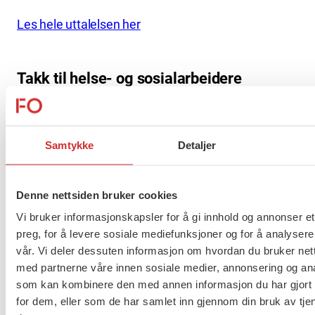
Les hele uttalelsen her
Takk til helse- og sosialarbeidere
Landsstyret i FO vil gi honnør til
barnevernspedagoger, sosionomer, vernepleiere og
Samtykke
Detaljer
velferdsvitere som jobber i helse -, omsorg – og
sosialtjenestens frontlinje.
Denne nettsiden bruker cookies
Sosionomene og velferdsviterne står i første rekke
Vi bruker informasjonskapsler for å gi innhold og annonser et
hos NAV som nå opplever et enormt trykk fra flere
preg, for å levere sosiale mediefunksjoner og for å analysere
stønadsmottakere som må sikres en inntekt etter
vår. Vi deler dessuten informasjon om hvordan du bruker nett
bortfall av arbeid.
med partnerne våre innen sosiale medier, annonsering og an
som kan kombinere den med annen informasjon du har gjort t
Barnevernspedagoger, sosionomer og andre
for dem, eller som de har samlet inn gjennom din bruk av tje
ansatte i barnevernet er definert som kritisk