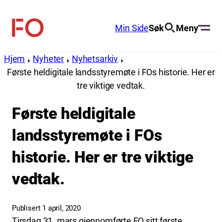
Hopp
til
Min Side
Søk
Meny
FO
innhold
(Fellesorganisasjonen)
Hjem
Nyheter
Nyhetsarkiv
Første heldigitale landsstyremøte i FOs historie. Her er
tre viktige vedtak.
Første heldigitale
landsstyremøte i FOs
historie. Her er tre viktige
vedtak.
Publisert 1 april, 2020
Tirsdag 31. mars gjennomførte FO sitt første