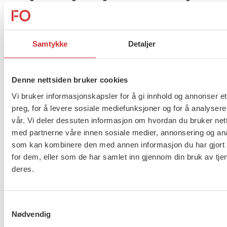
fleksitidssaldoer ved årsskiftet.
Les avtalen her.
Samtykke
Detaljer
Flere saker
Se alle
Denne nettsiden bruker cookies
Vi bruker informasjonskapsler for å gi innhold og annonser et
preg, for å levere sosiale mediefunksjoner og for å analysere
vår. Vi deler dessuten informasjon om hvordan du bruker nett
Taushetsplikt og personvern
med partnerne våre innen sosiale medier, annonsering og an
som kan kombinere den med annen informasjon du har gjort t
for dem, eller som de har samlet inn gjennom din bruk av tje
deres.
Er du berørt av brannen i
Drammen?
Samtykkevalg
Nødvendig