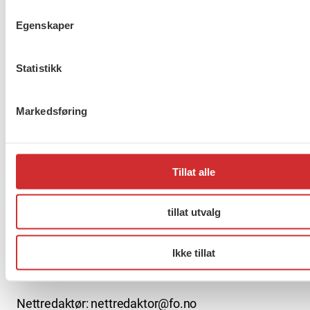
Egenskaper
Møt Anneli i yrkesetisk råd
Statistikk
Markedsføring
About us (English)
FO (Fellesorganisasjonen)
Mariboes gate 13
Tillat alle
Pb. 4693 Sofienberg
0506 OSLO
tillat utvalg
kontor@fo.no
Ikke tillat
+47 919 19 916
Nettredaktør: nettredaktor@fo.no