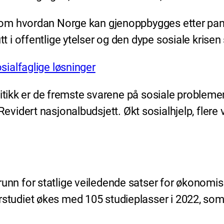
om hvordan Norge kan gjenoppbygges etter pand
t i offentlige ytelser og den dype sosiale kri
osialfaglige løsninger
tikk er de fremste svarene på sosiale problemer og
il Revidert nasjonalbudsjett. Økt sosialhjelp, fler
unn for statlige veiledende satser for økonomisk
rstudiet økes med 105 studieplasser i 2022, som