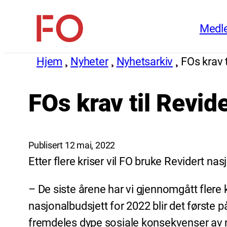
Hopp
Medl
til
FO
innhold
(Fellesorganisasjonen)
Hjem
Nyheter
Nyhetsarkiv
FOs krav 
FOs krav til Revid
Publisert 12 mai, 2022
Etter flere kriser vil FO bruke Revidert nas
– De siste årene har vi gjennomgått flere 
nasjonalbudsjett for 2022 blir det første på
fremdeles dype sosiale konsekvenser av n