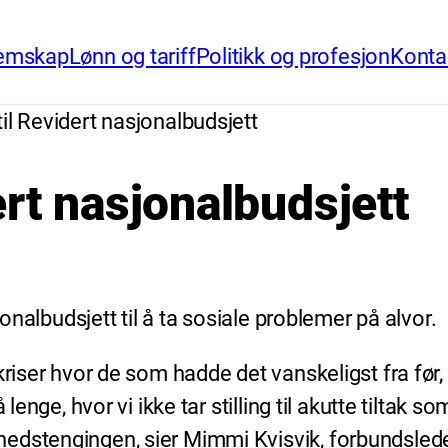
emskap
Lønn og tariff
Politikk og profesjon
Konta
til Revidert nasjonalbudsjett
ert nasjonalbudsjett
jonalbudsjett til å ta sosiale problemer på alvor.
kriser hvor de som hadde det vanskeligst fra før,
 lenge, hvor vi ikke tar stilling til akutte tiltak 
edstengingen, sier Mimmi Kvisvik, forbundslede