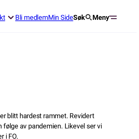
kt
Bli medlem
Min Side
Søk
Meny
 er blitt hardest rammet. Revidert
som følge av pandemien. Likevel ser vi
r i FO.