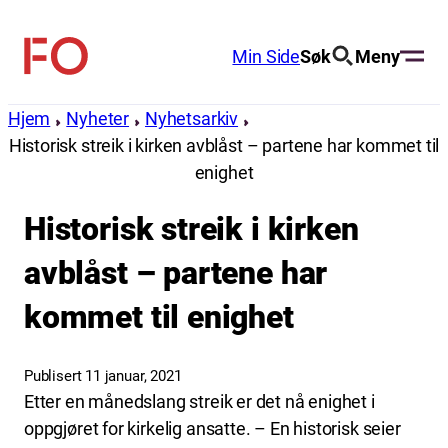
Hopp
til
Min Side
Søk
Meny
FO
innhold
(Fellesorganisasjonen)
Hjem
Nyheter
Nyhetsarkiv
Historisk streik i kirken avblåst – partene har kommet til
enighet
Historisk streik i kirken
avblåst – partene har
kommet til enighet
Publisert 11 januar, 2021
Etter en månedslang streik er det nå enighet i
oppgjøret for kirkelig ansatte. – En historisk seier