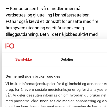
— Kompetansen til våre medlemmer må
verdsettes, og gi uttelling i lønnsfastsettelsen.
FO har også krevd et lønnsløft for ansatte med fire
års høyere utdanning og ett års nødvendig
tilleggsutdanning. Det vil det nå jobbes aktivt med i
et partsammensatt utvalg. Dette har vært FOs
viktigste krav og vi er tilfredse med resultatet – selv
om det enda er et stykke før vi er i mål, sier
Samtykke
Detaljer
Forbundsleder Mimmi Kvisvik.
LES OGSÅ:
Streik i kirkelig sektor.
Denne nettsiden bruker cookies
Vi bruker informasjonskapsler for å gi innhold og annonser et
Viktig gjennomslag for likelønn
preg, for å levere sosiale mediefunksjoner og for å analysere
vår. Vi deler dessuten informasjon om hvordan du bruker nett
FO har fått inn en bestemmelse i protokollen om at
med partnerne våre innen sosiale medier, annonsering og an
aktivitets- og redegjørelsesplikten (ARP) skal følges
som kan kombinere den med annen informasjon du har gjort t