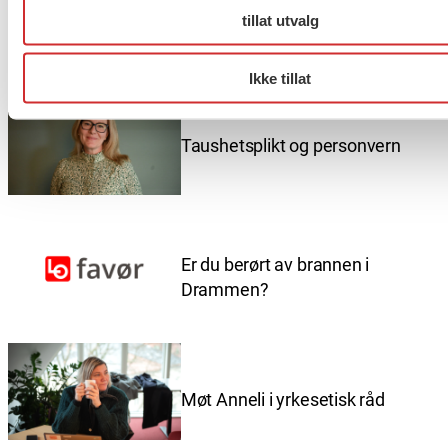
tillat utvalg
Flere saker
Se alle
Ikke tillat
Taushetsplikt og personvern
Er du berørt av brannen i
Drammen?
Møt Anneli i yrkesetisk råd