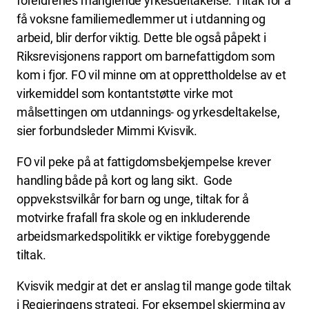
foreldrenes manglende yrkesdeltakelse. Tiltak for å
få voksne familiemedlemmer ut i utdanning og
arbeid, blir derfor viktig. Dette ble også påpekt i
Riksrevisjonens rapport om barnefattigdom som
kom i fjor. FO vil minne om at opprettholdelse av et
virkemiddel som kontantstøtte virke mot
målsettingen om utdannings- og yrkesdeltakelse,
sier forbundsleder Mimmi Kvisvik.
FO vil peke på at fattigdomsbekjempelse krever
handling både på kort og lang sikt. Gode
oppvekstsvilkår for barn og unge, tiltak for å
motvirke frafall fra skole og en inkluderende
arbeidsmarkedspolitikk er viktige forebyggende
tiltak.
Kvisvik medgir at det er anslag til mange gode tiltak
i Regjeringens strategi. For eksempel skjerming av