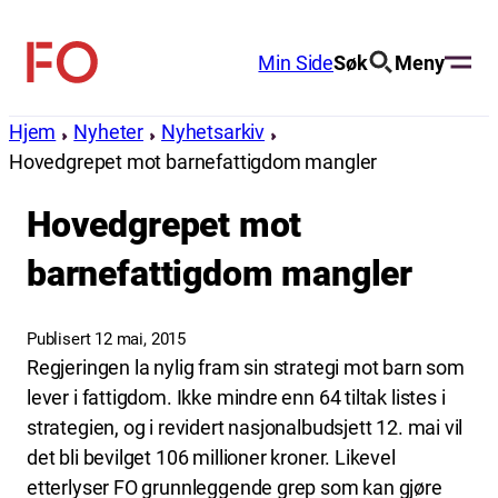
Hopp
til
Min Side
Søk
Meny
FO
innhold
(Fellesorganisasjonen)
Hjem
Nyheter
Nyhetsarkiv
Hovedgrepet mot barnefattigdom mangler
Hovedgrepet mot
barnefattigdom mangler
Publisert 12 mai, 2015
Regjeringen la nylig fram sin strategi mot barn som
lever i fattigdom. Ikke mindre enn 64 tiltak listes i
strategien, og i revidert nasjonalbudsjett 12. mai vil
det bli bevilget 106 millioner kroner. Likevel
etterlyser FO grunnleggende grep som kan gjøre