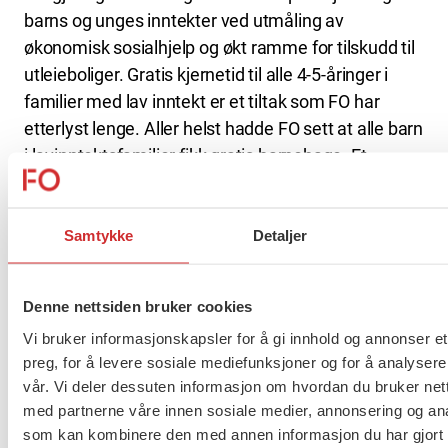
barns og unges inntekter ved utmåling av
økonomisk sosialhjelp og økt ramme for tilskudd til
utleieboliger. Gratis kjernetid til alle 4-5-åringer i
familier med lav inntekt er et tiltak som FO har
etterlyst lenge. Aller helst hadde FO sett at alle barn
i lavinntektsfamilier fikk gratis barnehage. Et
nasjonalt minstekrav til redusert foreldrebetaling i
barnehage er et viktig skritt på veien. Det samme er
innføring av en nasjonal tilskuddsordning mot
Samtykke
Detaljer
barnefattigdom. – Utfordringen er fortsatt at
regjeringen ikke gjør de store grepene grundig nok,
Denne nettsiden bruker cookies
sier Kvisvik.
Vi bruker informasjonskapsler for å gi innhold og annonser et
I tillegg til tiltakene som Regjeringen peker på,
preg, for å levere sosiale mediefunksjoner og for å analysere
vår. Vi deler dessuten informasjon om hvordan du bruker nett
mener FO at følgende tiltak må settes i verk
med partnerne våre innen sosiale medier, annonsering og an
umiddelbart for barn i lavinntektsfamilier:
som kan kombinere den med annen informasjon du har gjort t