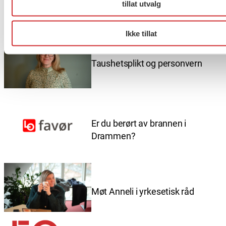
tillat utvalg
Flere saker
Se alle
Ikke tillat
Taushetsplikt og personvern
Er du berørt av brannen i
Drammen?
Møt Anneli i yrkesetisk råd