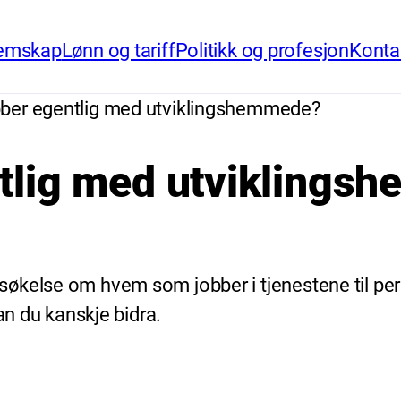
emskap
Lønn og tariff
Politikk og profesjon
Konta
ber egentlig med utviklingshemmede?
tlig med utviklings
søkelse om hvem som jobber i tjenestene til p
an du kanskje bidra.