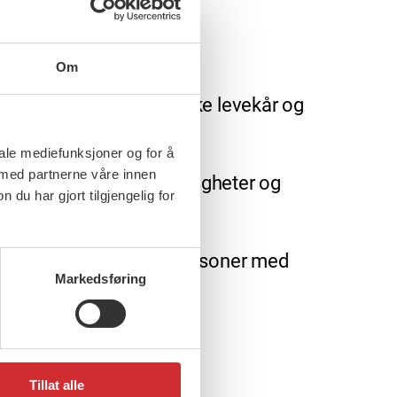
Om
ptrappingsplan for å styrke levekår og
iale mediefunksjoner og for å
 med partnerne våre innen
idet med å sikre like rettigheter og
u har gjort tilgjengelig for
kvalitet i tjenester til personer med
Markedsføring
Tillat alle