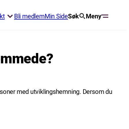
kt
Bli medlem
Min Side
Søk
Meny
hemmede?
ersoner med utviklingshemning. Dersom du