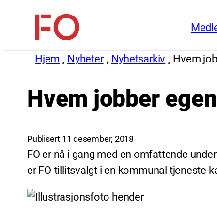
Hopp
Medl
til
FO
innhold
(Fellesorganisasjonen)
Hjem
Nyheter
Nyhetsarkiv
Hvem job
Hvem jobber egen
Publisert 11 desember, 2018
FO er nå i gang med en omfattende under
er FO-tillitsvalgt i en kommunal tjeneste k