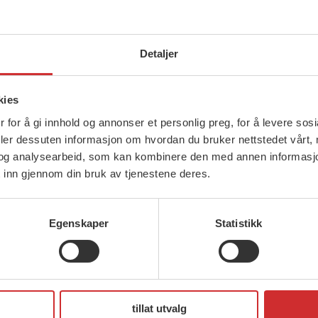
u kan kanskje hjelpe.
Detaljer
t det er behov for en langsiktig og helhetlig op
kies
ing.
 for å gi innhold og annonser et personlig preg, for å levere sos
deler dessuten informasjon om hvordan du bruker nettstedet vårt,
sjonen for personer med utviklingshemning og arbe
og analysearbeid, som kan kombinere den med annen informasjon d
saksen.
 inn gjennom din bruk av tjenestene deres.
t eget forslag til helhetlig opptrappingsplan for 
Egenskaper
Statistikk
 NOUen «På lik linje»
tillat utvalg