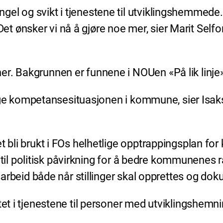
el og svikt i tjenestene til utviklingshemmede.
 ønsker vi nå å gjøre noe mer, sier Marit Selfor
r. Bakgrunnen er funnene i NOUen «På lik linje»
tlegge kompetansesituasjonen i kommune, sier Isak
 bli brukt i FOs helhetlige opptrappingsplan for k
kt til politisk påvirkning for å bedre kommunenes 
ingsarbeid både når stillinger skal opprettes og
tet i tjenestene til personer med utviklingshemn