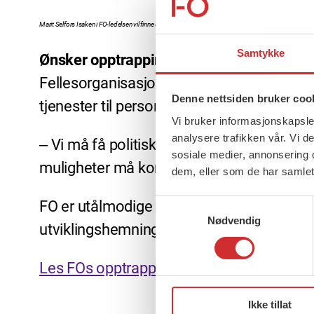
Marit Selfors Isaken i FO-ledelsen vil finne ut mer om hvem som jobber med utviklingshemmede. D
Samtykke
Ønsker opptrappingsplan
Fellesorganisasjonen (FO) har lenge sagt a
Denne nettsiden bruker coo
tjenester til personer med utviklingshemn
Vi bruker informasjonskapsler
analysere trafikken vår. Vi 
‒ Vi må få politisk vilje til å bedre situa
sosiale medier, annonsering 
muligheter må komme i gang, fortsetter I
dem, eller som de har samlet
FO er utålmodige og har derfor utarbeidet e
Samtykkevalg
Nødvendig
utviklingshemning. Den tar utgangspunkt i
Les FOs opptrappingsplan her.
Ikke tillat