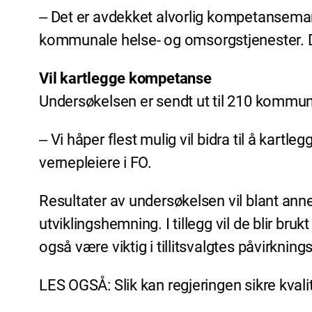
‒ Det er avdekket alvorlig kompetansemang
kommunale helse- og omsorgstjenester. Det
Vil kartlegge kompetanse
Undersøkelsen er sendt ut til 210 kommune
‒ Vi håper flest mulig vil bidra til å kar
vernepleiere i FO.
Resultater av undersøkelsen vil blant annet
utviklingshemning. I tillegg vil de blir bru
også være viktig i tillitsvalgtes påvirkn
LES OGSÅ: Slik kan regjeringen sikre kvali