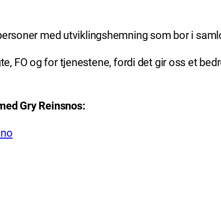
personer med utviklingshemning som bor i samlok
lgte, FO og for tjenestene, fordi det gir oss et be
 med Gry Reinsnos:
.no