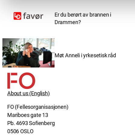
Er du berørt av brannen i
Drammen?
Møt Anneli i yrkesetisk råd
About us (English)
FO (Fellesorganisasjonen)
Mariboes gate 13
Pb. 4693 Sofienberg
0506 OSLO