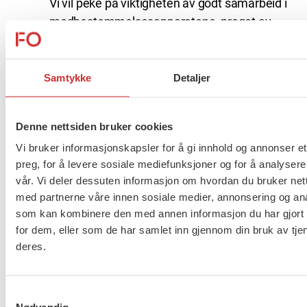
Vi vil peke på viktigheten av godt samarbeid i
medbestemmelsesapparatene, preget av
tillit mellom partene. Arbeidstakerne har høy
kompetanse og stor faglig integritet, og kan
komme kvalifiserte innspill om
Samtykke
Detaljer
virksomhetens drift basert på kunnskap og
erfaring med etatens daglige virke.
Denne nettsiden bruker cookies
Velfungerende medbestemmelsesapparater
Vi bruker informasjonskapsler for å gi innhold og annonser et
er en uvurderlig kilde til informasjon om
preg, for å levere sosiale mediefunksjoner og for å analysere
virkeligheten etaten befinner seg i.
vår. Vi deler dessuten informasjon om hvordan du bruker nett
Beslutningsgrunnlaget må komme fra denne
med partnerne våre innen sosiale medier, annonsering og an
virkelighetsforståelsen, ikke fra måltall
som kan kombinere den med annen informasjon du har gjort t
fastsatt i de øvre sjikt i etaten.
for dem, eller som de har samlet inn gjennom din bruk av tje
deres.
FO inviterer alle fylkesavdelinger, medlemmer og
tillitsvalgte i statlig og kommunalt NAV til å gi
innspill til punktene over eller andre momenter
Samtykkevalg