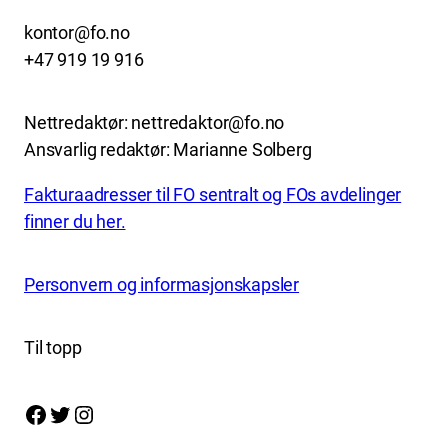
kontor@fo.no
+47 919 19 916
Nettredaktør: nettredaktor@fo.no
Ansvarlig redaktør: Marianne Solberg
Fakturaadresser til FO sentralt og FOs avdelinger
finner du her.
Personvern og informasjonskapsler
Til topp
Facebook
Twitter
Instagram