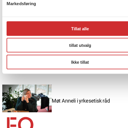
Markedsføring
Taushetsplikt og personvern
Tillat alle
tillat utvalg
Er du berørt av brannen i
Ikke tillat
Drammen?
Møt Anneli i yrkesetisk råd