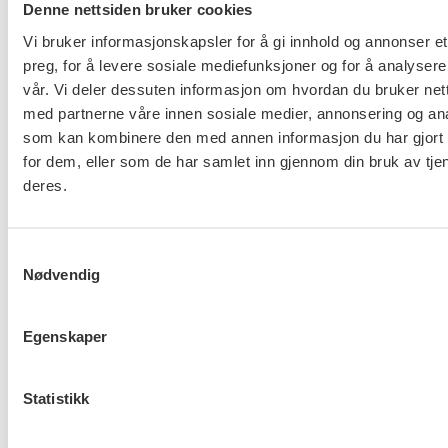
Denne nettsiden bruker cookies
yrkesskadeforsikringsloven innenfor
rammen av 65G.
Vi bruker informasjonskapsler for å gi innhold og annonser et
preg, for å levere sosiale mediefunksjoner og for å analysere
Dersom selskap ikke vil tegne slik
vår. Vi deler dessuten informasjon om hvordan du bruker nett
forsikring, står arbeidsgiver som
med partnerne våre innen sosiale medier, annonsering og an
som kan kombinere den med annen informasjon du har gjort t
selvassurandør.»
for dem, eller som de har samlet inn gjennom din bruk av tje
Vi ber om rask tilbakemelding på kravet, da det
deres.
haster å få dette på plass.
Samtykkevalg
For LO Stat: Eivind Gran
Nødvendig
For UNIO: Lill Sverresdatter Larsen
For Akademikerne helse: Rune Frøyland
For YS: Lizzie Ruud Thorkildsen
Egenskaper
For SAN: Birgithe Hellerud
Statistikk
Flere saker
Se alle