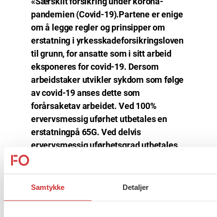
«Særskilt forsikring under korona-
pandemien (Covid-19).Partene er enige
om å legge regler og prinsipper om
erstatning i yrkesskadeforsikringsloven
til grunn, for ansatte som i sitt arbeid
eksponeres for covid-19. Dersom
arbeidstaker utvikler sykdom som følge
av covid-19 anses dette som
forårsaketav arbeidet. Ved 100%
ervervsmessig uførhet utbetales en
erstatningpå 65G. Ved delvis
ervervsmessig uførhetsgrad utbetales
erstatningen forholdsmessig. NAVs
fastsettelse av uføregrad legges til
grunn. Ved død utbetales 65 G til
Samtykke
Detaljer
etterlatte. Medisinskinvaliditet dekkes
etter reglene i