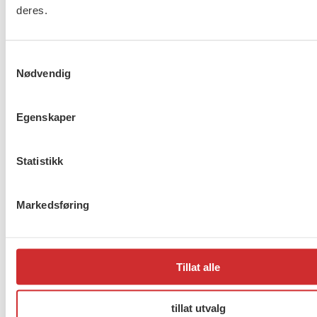
deres.
Samtykkevalg
Nødvendig
Egenskaper
Statistikk
Sosialt arbeid:
Markedsføring
Arne Grønningsæter snakker om utfordringer
for sosialarbeiderutdanningene. Dette følges
opp av paneldebatt med samme tema.
Tillat alle
I tillegg kommer sosionom Katrina Bjørnbakk
og klinisk vernepleier Britt Laurendz med et
tillat utvalg