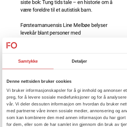
siste bok: Tung tids tale – en historie om å
være foreldre til et autistisk barn.
Førsteamanuensis Line Melbøe belyser
levekår blant personer med
utviklingshemning i samiske områder
sammen med flere andre forskere ved
Universitetet i Tromsø og Jørn Arve Vold spør
Samtykke
Detaljer
om vernepleiere har en rolle i eldreomsorgen.
«Slik vil jeg ha det!» er Norges første
Denne nettsiden bruker cookies
forskningsprosjekt hvor personer med
Vi bruker informasjonskapsler for å gi innhold og annonser et
utviklingshemning er aktivt involvert som
preg, for å levere sosiale mediefunksjoner og for å analysere
medforskere i alle delene av
vår. Vi deler dessuten informasjon om hvordan du bruker nett
forskningsprosessen. Flere av forskerne
med partnerne våre innen sosiale medier, annonsering og an
forteller om suksessfaktorer og utfordringene
som kan kombinere den med annen informasjon du har gjort t
for dem, eller som de har samlet inn gjennom din bruk av tje
med et slikt prosjekt.