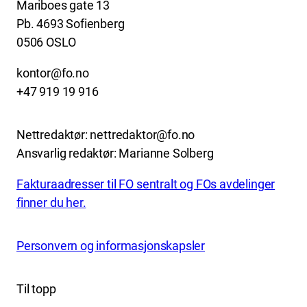
Mariboes gate 13
Pb. 4693 Sofienberg
0506 OSLO
kontor@fo.no
+47 919 19 916
Nettredaktør: nettredaktor@fo.no
Ansvarlig redaktør: Marianne Solberg
Fakturaadresser til FO sentralt og FOs avdelinger
finner du her.
Personvern og informasjonskapsler
Til topp