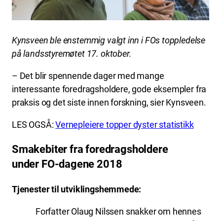
Kynsveen ble enstemmig valgt inn i FOs toppledelse
på landsstyremøtet 17. oktober.
– Det blir spennende dager med mange
interessante foredragsholdere, gode eksempler fra
praksis og det siste innen forskning, sier Kynsveen.
LES OGSÅ:
Vernepleiere topper dyster statistikk
Smakebiter fra foredragsholdere
under FO-dagene 2018
Tjenester til utviklingshemmede:
Forfatter Olaug Nilssen snakker om hennes