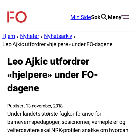
Hopp
til
Min Side
Søk
Meny
FO
innhold
(Fellesorganisasjonen)
Hjem
Nyheter
Nyhetsarkiv
Leo Ajkic utfordrer «hjelpere» under FO-dagene
Leo Ajkic utfordrer
«hjelpere» under FO-
dagene
Publisert 13 november, 2018
Under landets største fagkonferanse for
barnevernspedagoger, sosionomer, vernepleier og
velferdsvitere skal NRK-profilen snakke om hvordan