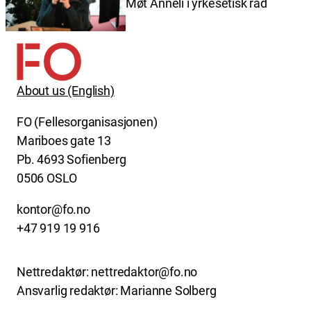
Møt Anneli i yrkesetisk råd
About us (English)
FO (Fellesorganisasjonen)
Mariboes gate 13
Pb. 4693 Sofienberg
0506 OSLO
kontor@fo.no
+47 919 19 916
Nettredaktør: nettredaktor@fo.no
Ansvarlig redaktør: Marianne Solberg