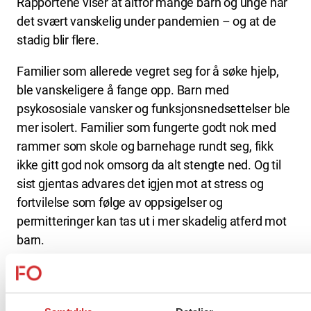
Rapportene viser at altfor mange barn og unge har
det svært vanskelig under pandemien – og at de
stadig blir flere.
Familier som allerede vegret seg for å søke hjelp,
ble vanskeligere å fange opp. Barn med
psykososiale vansker og funksjonsnedsettelser ble
mer isolert. Familier som fungerte godt nok med
rammer som skole og barnehage rundt seg, fikk
ikke gitt god nok omsorg da alt stengte ned. Og til
sist gjentas advares det igjen mot at stress og
fortvilelse som følge av oppsigelser og
permitteringer kan tas ut i mer skadelig atferd mot
barn.
Derfor er det nå, i en tredje smittebølge, helt
avgjørende at vi lærer det vi kan av de to første: For
det første må regjeringen sørge for lokalt