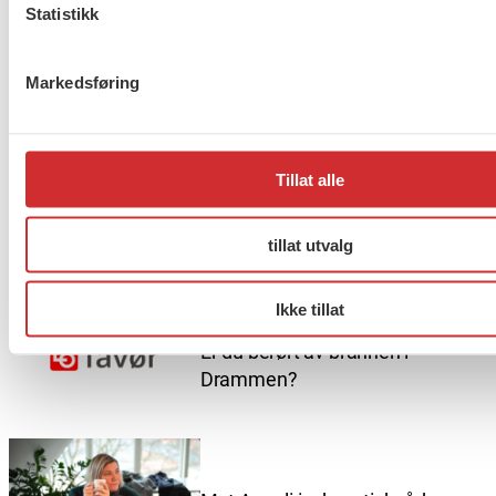
Statistikk
Sissel Aarak, Generalsekretær i
SOS-Barnebyer
Markedsføring
Flere saker
Se alle
Tillat alle
Taushetsplikt og personvern
tillat utvalg
Ikke tillat
Er du berørt av brannen i
Drammen?