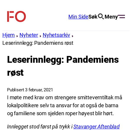
Hopp
til
Min Side
Søk
Meny
FO
innhold
(Fellesorganisasjonen)
Hjem
Nyheter
Nyhetsarkiv
Leserinnlegg: Pandemiens røst
Leserinnlegg: Pandemiens
røst
Publisert 3 februar, 2021
I møte med krav om strengere smitteverntiltak må
lokalpolitikere selv ta ansvar for at også de barna
og familiene som sjelden roper høyest blir hørt.
Innlegget stod først på trykk i
Stavanger Aftenblad