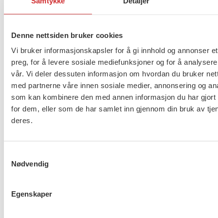
Samtykke
Detaljer
handlingsrom. Vi vet at mange kommuner har hatt
store inntektsfall og økte utgifter knyttet til
Denne nettsiden bruker cookies
smittevern. For at lokalpolitikere skal kunne gjøre
gode valg, må de ha økonomisk handlingsrom og
Vi bruker informasjonskapsler for å gi innhold og annonser et
preg, for å levere sosiale mediefunksjoner og for å analysere
forutsigbarhet. I tillegg må lokalpolitikerne rundt om
vår. Vi deler dessuten informasjon om hvordan du bruker nett
i landets kommuner lytte til barnevernsledere,
med partnerne våre innen sosiale medier, annonsering og an
oppvekstsjefene og ikke minst barna selv om hva
som kan kombinere den med annen informasjon du har gjort t
som skal til for å hjelpe de barna og familiene som
for dem, eller som de har samlet inn gjennom din bruk av tje
trenger det mest.
deres.
Med kalde hoder og varme hjerter som lobbyister
for pandemiens minst ressurs-sterke røster.
Samtykkevalg
Nødvendig
Thomas Johansen, Leder i
Landsforeningen for
barnevernsbarn
Egenskaper
Mimmi Kvisvik, Forbundsleder i
Fellesorganisasjonen (FO)