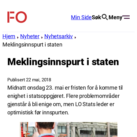
Hopp
til
Min Side
Søk
Meny
FO
innhold
(Fellesorganisasjonen)
Hjem
Nyheter
Nyhetsarkiv
Meklingsinnspurt i staten
Meklingsinnspurt i staten
Publisert 22 mai, 2018
Midnatt onsdag 23. mai er fristen for å komme til
enighet i statsoppgjøret. Flere problemområder
gjenstår å bli enige om, men LO Stats leder er
optimistisk før innspurten.