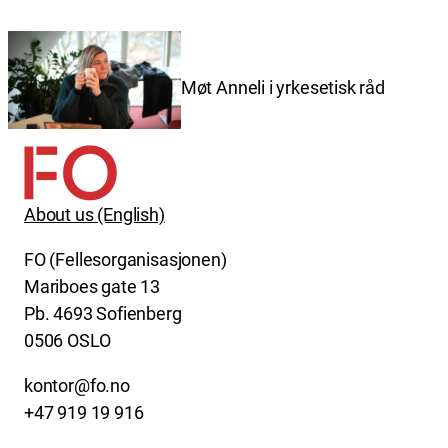
Møt Anneli i yrkesetisk råd
About us (English)
FO (Fellesorganisasjonen)
Mariboes gate 13
Pb. 4693 Sofienberg
0506 OSLO
kontor@fo.no
+47 919 19 916