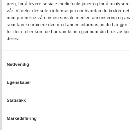
preg, for å levere sosiale mediefunksjoner og for å analysere
utfordringer her. Det er ikke for ingenting at vi har
vår. Vi deler dessuten informasjon om hvordan du bruker nett
bedt om hjelp fra riksmekleren, sa Aas på vei inn til
med partnerne våre innen sosiale medier, annonsering og an
meklingen tirsdag.
som kan kombinere den med annen informasjon du har gjort t
for dem, eller som de har samlet inn gjennom din bruk av tje
Les mer:
deres.
LO Stat: Her er streikelista
Samtykkevalg
Nå jobber partene for å unngå streik i staten
Nødvendig
Her blir det streik neste torsdag om ikke partene bli
enige
Egenskaper
6.000 statsansatte kan gå ut i streik torsdag
Statistikk
Brudd i forhandlingene med staten
Markedsføring