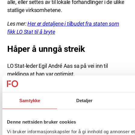
alle, eller settes av til lokale forhandlinger i de ulike
statlige virksomhetene.
Les mer:
Her er detaljene i tilbudet fra staten som
fikk LO Stat til å bryte
Håper å unngå streik
LO Stat-leder Egil André Aas sa på vei inn til
meklinga at han var optimist.
– Jeg er alltid optimistisk, vi skylder å være det når
vi går inn i en slik situasjon. Vi skal være
Samtykke
Detaljer
konstruktive for å få til en løsning, sa han.
– Streik er det siste vi ønsker. Vi er beredt til å bidra
Denne nettsiden bruker cookies
til å komme igjennom dette. Det har vært en grei
Vi bruker informasjonskapsler for å gi innhold og annonser et
dialog de ukene vi har meklet, men det er noen