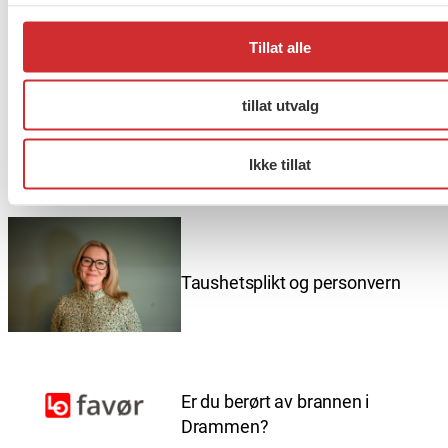
Tillat alle
.
tillat utvalg
Ikke tillat
Flere saker
Se alle
Taushetsplikt og personvern
Er du berørt av brannen i
Drammen?