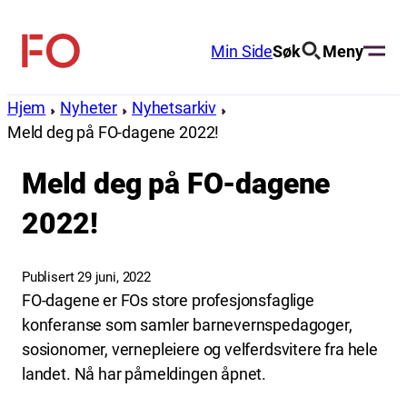
Hopp
til
Min Side
Søk
Meny
FO
innhold
(Fellesorganisasjonen)
Hjem
Nyheter
Nyhetsarkiv
Meld deg på FO-dagene 2022!
Meld deg på FO-dagene
2022!
Publisert 29 juni, 2022
FO-dagene er FOs store profesjonsfaglige
konferanse som samler barnevernspedagoger,
sosionomer, vernepleiere og velferdsvitere fra hele
landet. Nå har påmeldingen åpnet.