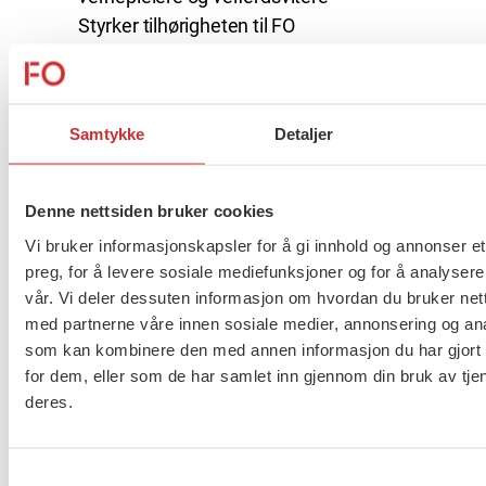
Styrker tilhørigheten til FO
Inspirerer til fagutvikling, fagfellesskap og
debatt
Meld deg på FO-dagene her
Samtykke
Detaljer
Flere saker
Denne nettsiden bruker cookies
Se alle
Vi bruker informasjonskapsler for å gi innhold og annonser et
preg, for å levere sosiale mediefunksjoner og for å analysere
vår. Vi deler dessuten informasjon om hvordan du bruker nett
med partnerne våre innen sosiale medier, annonsering og an
Taushetsplikt og personvern
som kan kombinere den med annen informasjon du har gjort t
for dem, eller som de har samlet inn gjennom din bruk av tje
deres.
Er du berørt av brannen i
Samtykkevalg