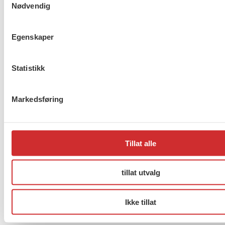
Drammen?
Nødvendig
Egenskaper
Møt Anneli i yrkesetisk råd
Statistikk
Markedsføring
About us (English)
FO (Fellesorganisasjonen)
Tillat alle
Mariboes gate 13
Pb. 4693 Sofienberg
tillat utvalg
0506 OSLO
Ikke tillat
kontor@fo.no
+47 919 19 916