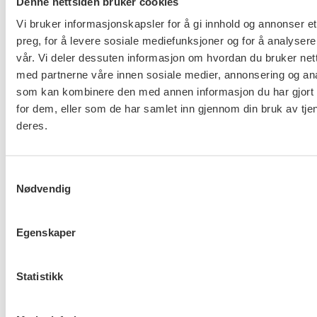
Denne nettsiden bruker cookies
politisk journalist Svein Tore Bergestuen.
Vi bruker informasjonskapsler for å gi innhold og annonser et
preg, for å levere sosiale mediefunksjoner og for å analysere
vår. Vi deler dessuten informasjon om hvordan du bruker nett
med partnerne våre innen sosiale medier, annonsering og an
– At myndighetene har stillt krav om kompetanse
som kan kombinere den med annen informasjon du har gjort t
og bemanning i institusjonsbarnevernet har vært en
for dem, eller som de har samlet inn gjennom din bruk av tje
viktig forutsetning for ryddigere forhold her enn i
deres.
andre tjenester hvor kommersielle velferdsaktører
opererer.
Samtykkevalg
Nødvendig
For å bli godkjent som tjenesteleverandør skal
minst 50 prosent av de ansatte ha relevant helse-
og sosialfaglig utdanning. Dette har betydd at også
Egenskaper
de kommersielle leverandørene innenfor
barnevernet må operere med egne ansatte
Statistikk
fagpersoner. De kan ikke i hovedsak basere seg på
innleie av selvstendige konsulenter, slik vi ser