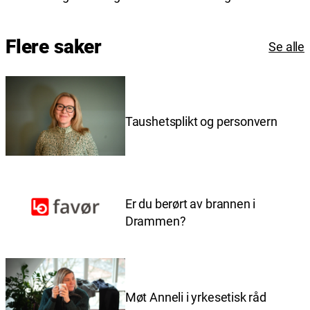
Flere saker
Se alle
Taushetsplikt og personvern
Er du berørt av brannen i
Drammen?
Møt Anneli i yrkesetisk råd