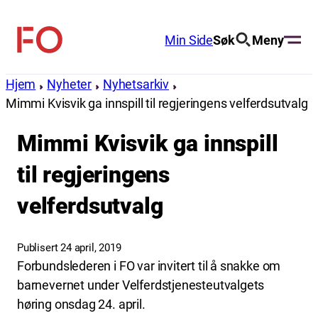
Hopp
til
Min Side
Søk
Meny
FO
innhold
(Fellesorganisasjonen)
Hjem
Nyheter
Nyhetsarkiv
Mimmi Kvisvik ga innspill til regjeringens velferdsutvalg
Mimmi Kvisvik ga innspill
til regjeringens
velferdsutvalg
Publisert 24 april, 2019
Forbundslederen i FO var invitert til å snakke om
barnevernet under Velferdstjenesteutvalgets
høring onsdag 24. april.