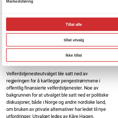
Markedsføring
innenfor privat pleie- og omsorg.
– Dette bør utvalget få med seg: Kompetansekrav
og bemanningsnorm må med, sa Kvisvik.
Tillat alle
Kvisvik pekte i tillegg på arbeidstiden og behov for
tillat utvalg
forhandlede arbeidstidsordninger, nødvendigheten
av å styrke partssamarbeidet, den faglig dialog og
tjenesteutviklingen, samt alternativer til
Ikke tillat
anbudskonkurranse.
Velferdstjenesteutvalget ble satt ned av
regjeringen for å kartlegge pengestrømmene i
offentlig finansierte velferdstjenester. Noe av
bakgrunnen for at utvalget ble satt ned er politiske
diskusjoner, både i Norge og andre nordiske land,
om bruken av private alternativer har ledet til nye
utfordringer. Utvalget ledes av Kåre Hagen.