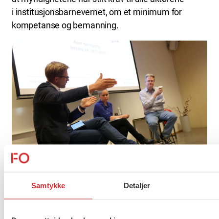
i institusjonsbarnevernet, om et minimum for
kompetanse og bemanning.
Samtykke
Detaljer
DEBATT: Linn Herning, Velferdsalliansen og Jan
Arild Snoen, Minerva, intervjues om
fortjenestemotivets rolle i velferdstjenestene av