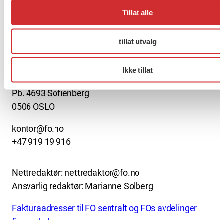
Tillat alle
tillat utvalg
About us (English)
FO (Fellesorganisasjonen)
Ikke tillat
Mariboes gate 13
Pb. 4693 Sofienberg
0506 OSLO
kontor@fo.no
+47 919 19 916
Nettredaktør: nettredaktor@fo.no
Ansvarlig redaktør: Marianne Solberg
Fakturaadresser til FO sentralt og FOs avdelinger