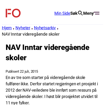
Hopp
til
Min Side
Søk
Meny
FO
innhold
(Fellesorganisasjonen)
Hjem
Nyheter
Nyhetsarkiv
NAV Inntar videregående skoler
NAV Inntar videregående
skoler
Publisert 22 juli, 2015
En av tre som starter på videregående skole
fullfører ikke. Derfor startet regjeringen et prosjekt i
2012 der NAV-veiledere ble innført som ressurs på
videregående skoler. I høst blir prosjektet utvidet til
11 nye fylker.