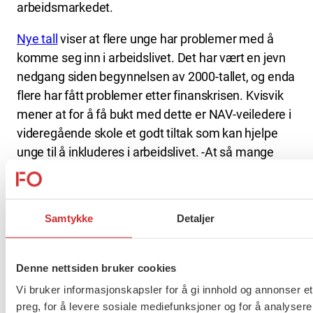
arbeidsmarkedet.
Nye tall
viser at flere unge har problemer med å
komme seg inn i arbeidslivet. Det har vært en jevn
nedgang siden begynnelsen av 2000-tallet, og enda
flere har fått problemer etter finanskrisen. Kvisvik
mener at for å få bukt med dette er NAV-veiledere i
videregående skole et godt tiltak som kan hjelpe
unge til å inkluderes i arbeidslivet. -At så mange
som mulig får en fot inn i arbeidsmarkedet er
avgjørende i bekjempelsen av fattigdom. Prosjektet
blir spennende å følge videre. Dersom det gir gode
Samtykke
Detaljer
resultater håper vi det kan bli et fast
samarbeidsprosjekt mellom NAV og den
videregående skolen, avslutter Kvisvik.
Denne nettsiden bruker cookies
Vi bruker informasjonskapsler for å gi innhold og annonser et
Les mer om NAV-veileder i videregående skole
her
.
preg, for å levere sosiale mediefunksjoner og for å analysere