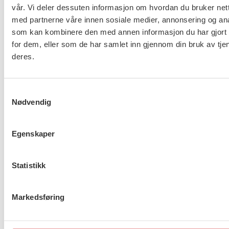
vår. Vi deler dessuten informasjon om hvordan du bruker nett
med partnerne våre innen sosiale medier, annonsering og an
Flere saker
Se alle
som kan kombinere den med annen informasjon du har gjort t
for dem, eller som de har samlet inn gjennom din bruk av tje
deres.
Taushetsplikt og personvern
Samtykkevalg
Nødvendig
Egenskaper
Er du berørt av brannen i
Drammen?
Statistikk
Markedsføring
Møt Anneli i yrkesetisk råd