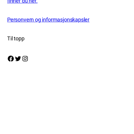
finner du her.
Personvern og informasjonskapsler
Til topp
Facebook
Twitter
Instagram