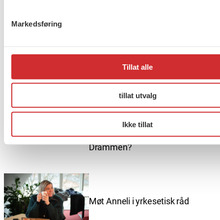
Flere saker
Se alle
Markedsføring
Tillat alle
Taushetsplikt og personvern
tillat utvalg
Ikke tillat
Er du berørt av brannen i
Drammen?
Møt Anneli i yrkesetisk råd