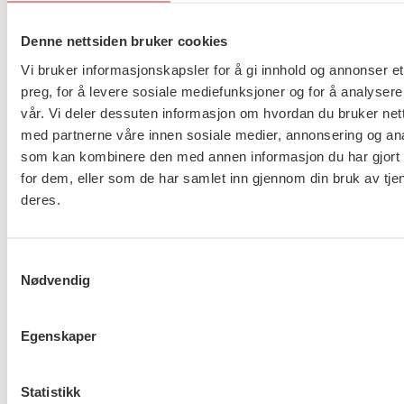
samarbeidspartnere. Denne kompleksiteten øker
risikoen for feil og svikt i tjenestene. FO har tatt til
Denne nettsiden bruker cookies
orde for at man må undersøke hvordan Nav jobber
Vi bruker informasjonskapsler for å gi innhold og annonser et
slik at vi kan forebygge for nye trygdeskandaler, sier
preg, for å levere sosiale mediefunksjoner og for å analysere
Kvisvik.
vår. Vi deler dessuten informasjon om hvordan du bruker nett
med partnerne våre innen sosiale medier, annonsering og an
Samtidig peker forbundslederen på behovet for at
som kan kombinere den med annen informasjon du har gjort t
ansatte har sosialfaglig kompetanse.
for dem, eller som de har samlet inn gjennom din bruk av tje
deres.
– Nav må gå igjennom egen sammensetting og
rekruttering av riktig kompetanse. Nav har en svært
liten treffsikker praksis hvor nærmest alle med
Samtykkevalg
Nødvendig
høyere utdanning kan jobbe i Nav. Komplekse og
krevende oppgaver innen lovanvendelse,
skjønnsutøvelse og relasjonelt oppfølgingsarbeid
Egenskaper
krever spesialisert kompetanse. Det virker som om
statsråden forstod dette, sier forbundslederen.
Statistikk