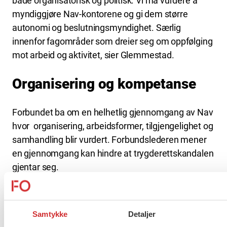
både organisatorisk og politisk. Vi må vurdere å
myndiggjøre Nav-kontorene og gi dem større
autonomi og beslutningsmyndighet. Særlig
innenfor fagområder som dreier seg om oppfølging
mot arbeid og aktivitet, sier Glemmestad.
Organisering og kompetanse
Forbundet ba om en helhetlig gjennomgang av Nav
hvor organisering, arbeidsformer, tilgjengelighet og
samhandling blir vurdert. Forbundslederen mener
en gjennomgang kan hindre at trygderettskandalen
gjentar seg.
– Nav oppleves i dag som en svært kompleks og til
dels utilgjengelig organisasjon som er vanskelig å
Samtykke
Detaljer
forstå. Dette gjelder både for ansatte, brukere og