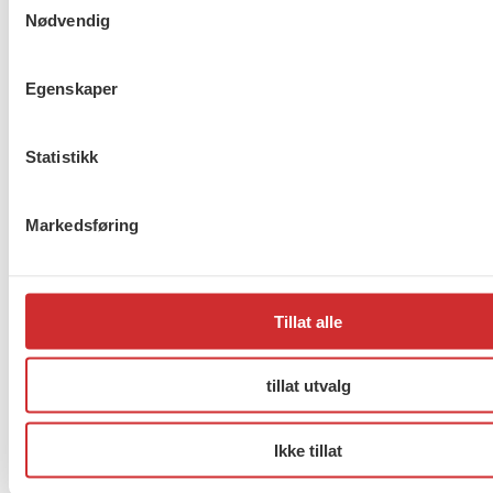
Drammen?
Nødvendig
Egenskaper
Møt Anneli i yrkesetisk råd
Statistikk
Markedsføring
About us (English)
FO (Fellesorganisasjonen)
Tillat alle
Mariboes gate 13
Pb. 4693 Sofienberg
tillat utvalg
0506 OSLO
Ikke tillat
kontor@fo.no
+47 919 19 916