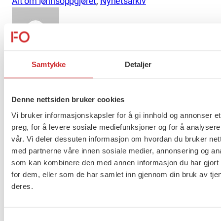
Alt om lønnsoppgjøret
, 
Nyhetsarkiv
Jonas Semmerud
Lagt
13 november, 2024 09:59
Sist oppdatert:
27
Samtykke
Detaljer
ut
november, 2024 10:02
på
Flere saker
Denne nettsiden bruker cookies
Se alle
Vi bruker informasjonskapsler for å gi innhold og annonser et
preg, for å levere sosiale mediefunksjoner og for å analysere
vår. Vi deler dessuten informasjon om hvordan du bruker nett
med partnerne våre innen sosiale medier, annonsering og an
Taushetsplikt og personvern
som kan kombinere den med annen informasjon du har gjort t
for dem, eller som de har samlet inn gjennom din bruk av tje
deres.
Er du berørt av brannen i
Samtykkevalg