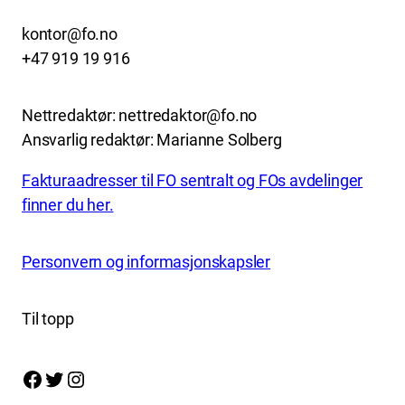
kontor@fo.no
+47 919 19 916
Nettredaktør: nettredaktor@fo.no
Ansvarlig redaktør: Marianne Solberg
Fakturaadresser til FO sentralt og FOs avdelinger
finner du her.
Personvern og informasjonskapsler
Til topp
Facebook
Twitter
Instagram