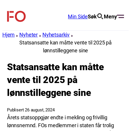
Hopp
til
Min Side
Søk
Meny
FO
innhold
(Fellesorganisasjonen)
Hjem
Nyheter
Nyhetsarkiv
Statsansatte kan måtte vente til 2025 på
lønnstilleggene sine
Statsansatte kan måtte
vente til 2025 på
lønnstilleggene sine
Publisert 26 august, 2024
Årets statsoppgjør endte i mekling og frivillig
lønnsnemnd. FOs medlemmer i staten får trolig