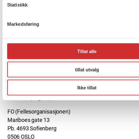
Statistikk
Er du berørt av brannen i
Drammen?
Markedsføring
Tillat alle
Møt Anneli i yrkesetisk råd
tillat utvalg
Ikke tillat
About us (English)
FO (Fellesorganisasjonen)
Mariboes gate 13
Pb. 4693 Sofienberg
0506 OSLO