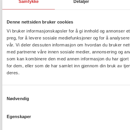
hovedtariffavtalens punkt 2.5.1, utsatt.
Samtykke
Detaljer
Virkningsdatoene for de ulike tilleggene vil bli satt i
Rikslønnsnemnda. Det er usikkert når tilleggene vil
Denne nettsiden bruker cookies
bli utbetalt, men utbetalingen av eventuelle lokale
Vi bruker informasjonskapsler for å gi innhold og annonser et
tillegg vil trolig ikke skje før til neste år.
preg, for å levere sosiale mediefunksjoner og for å analysere
vår. Vi deler dessuten informasjon om hvordan du bruker nett
FriFagbevegelse:
Statsansatte må trolig vente til
med partnerne våre innen sosiale medier, annonsering og an
2025 på lønnstillegg
som kan kombinere den med annen informasjon du har gjort t
for dem, eller som de har samlet inn gjennom din bruk av tje
deres.
Flere saker
Se alle
Samtykkevalg
Nødvendig
Taushetsplikt og personvern
Egenskaper