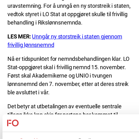
uravstemning. For å unngå en ny storstreik i staten,
vedtok styret i LO Stat at oppgjøret skulle til frivillig
behandling i Rikslønnsnemnda.
LES MER:
Unngår ny storstreik i staten gjennom
frivillig lønnsnemnd
Nå er tidspunktet for nemndsbehandlingen klar. LO
Stat-oppgjøret skal i frivillig nemnd 15. november.
Først skal Akademikerne og UNIO i tvungen
lønnsnemnd den 7. november, etter at deres streik
ble avsluttet i vår.
Det betyr at utbetalingen av eventuelle sentrale
tillegg ikke kan skje før partene har kommet til
enighet. Tilsvarende blir eventuelle forberedelser
og gjennomføring av lokale forhandlinger, etter