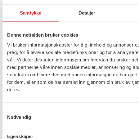
man har dine, mine, og våre barn og midt oppi det
Samtykke
Detaljer
hele: hvordan sikrer du en ny ektefelle i
arveoppgjøret? Som FO-medlem kan du delta på
gratis webinar med advokater fra HELP, hvor du
Denne nettsiden bruker cookies
får svarene til det du lurer på.
Vi bruker informasjonskapsler for å gi innhold og annonser et
preg, for å levere sosiale mediefunksjoner og for å analysere
Tidspunkt for webinaret er tirsdag 12. januar
vår. Vi deler dessuten informasjon om hvordan du bruker nett
klokken 11-12.
med partnerne våre innen sosiale medier, annonsering og an
som kan kombinere den med annen informasjon du har gjort t
Meld deg på webinaret her.
for dem, eller som de har samlet inn gjennom din bruk av tje
deres.
Flere saker
Se alle
Samtykkevalg
Nødvendig
Egenskaper
Taushetsplikt og personvern