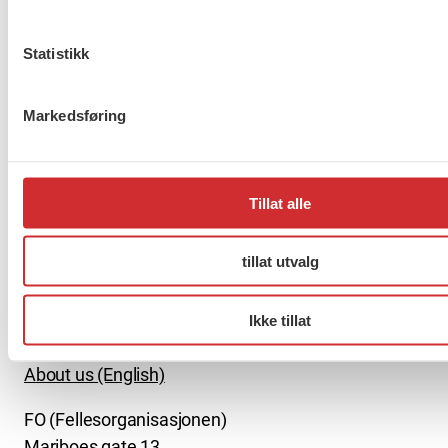
Statistikk
Er du berørt av brannen i
Markedsføring
Drammen?
Tillat alle
Møt Anneli i yrkesetisk råd
tillat utvalg
Ikke tillat
About us (English)
FO (Fellesorganisasjonen)
Mariboes gate 13