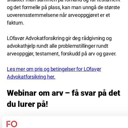
og det formelle på plass, kan man unngå de største
uoverensstemmelsene når arveoppgjøret er et
faktum.
LOfavør Advokatforsikring gir deg rådgivning og
advokathjelp rundt alle problemstillinger rundt
arveoppgjør, testament, forskudd på arv og gaver.
Les mer om pris og betingelser for LOfavør
Advokatforsikring her.
Webinar om arv – få svar på det
du lurer på!
Arverett kan være vanskelig og forvirrende. Hva er
reglene for forskudd på arv? Og hva gjør man når