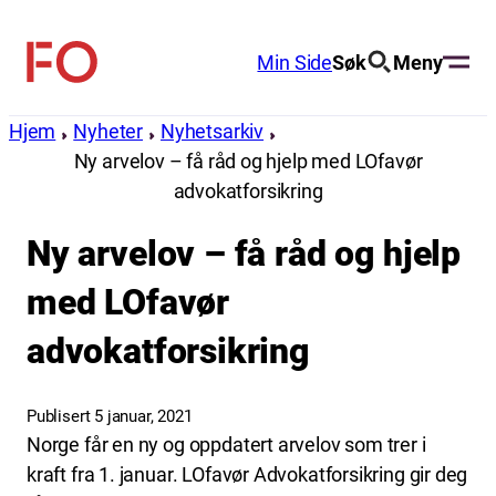
Hopp
til
Min Side
Søk
Meny
FO
innhold
(Fellesorganisasjonen)
Hjem
Nyheter
Nyhetsarkiv
Ny arvelov – få råd og hjelp med LOfavør
advokatforsikring
Ny arvelov – få råd og hjelp
med LOfavør
advokatforsikring
Publisert 5 januar, 2021
Norge får en ny og oppdatert arvelov som trer i
kraft fra 1. januar. LOfavør Advokatforsikring gir deg