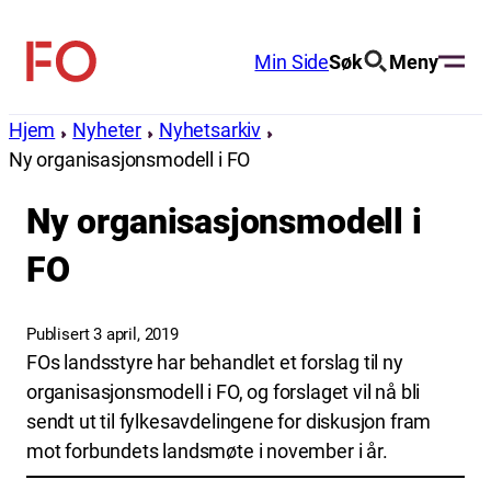
Hopp
til
Min Side
Søk
Meny
FO
innhold
(Fellesorganisasjonen)
Hjem
Nyheter
Nyhetsarkiv
Ny organisasjonsmodell i FO
Ny organisasjonsmodell i
FO
Publisert 3 april, 2019
FOs landsstyre har behandlet et forslag til ny
organisasjonsmodell i FO, og forslaget vil nå bli
sendt ut til fylkesavdelingene for diskusjon fram
mot forbundets landsmøte i november i år.