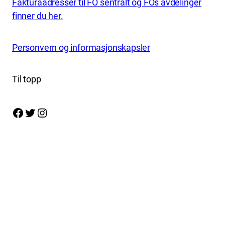
Fakturaadresser til FO sentralt og FOs avdelinger
finner du her.
Personvern og informasjonskapsler
Til topp
Facebook
Twitter
Instagram