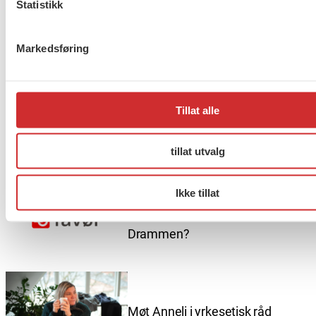
november.
Statistikk
Markedsføring
Flere saker
Se alle
Tillat alle
Taushetsplikt og personvern
tillat utvalg
Ikke tillat
Er du berørt av brannen i
Drammen?
Møt Anneli i yrkesetisk råd