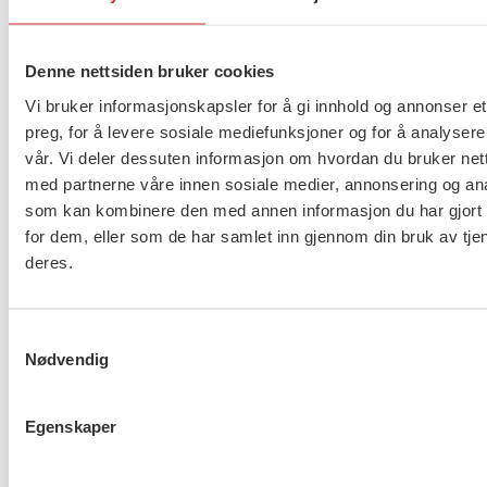
LOKAL DEBATT: Nestleder Marianne Solberg håper
på mye engasjement rundt ny organiseringsmodell
Denne nettsiden bruker cookies
for FO.
Vi bruker informasjonskapsler for å gi innhold og annonser et
preg, for å levere sosiale mediefunksjoner og for å analysere
vår. Vi deler dessuten informasjon om hvordan du bruker nett
med partnerne våre innen sosiale medier, annonsering og an
som kan kombinere den med annen informasjon du har gjort t
for dem, eller som de har samlet inn gjennom din bruk av tje
Hun oppfordrer avdelingene til å løfte debatten så
deres.
snart som mulig, og viser til at fristen kommer fort.
– Fristen er verdt å merke seg. Fylkesavdelingene
Samtykkevalg
kan sende inn forslag innen 31. mai, understreker
Nødvendig
hun.
Egenskaper
Endelig innstilling fra landsstyret vil vedtas i oktober
2019, og vedtak vil fattes på landsmøtet i