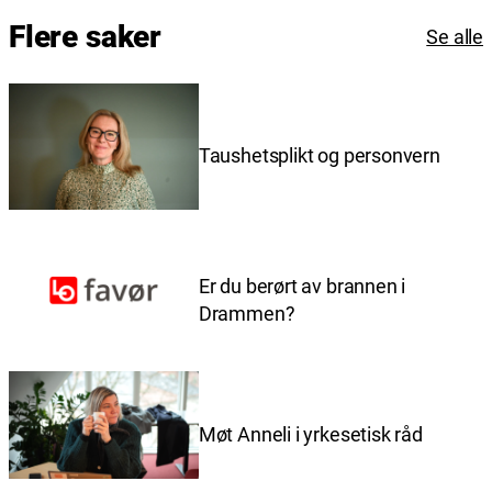
Flere saker
Se alle
Taushetsplikt og personvern
Er du berørt av brannen i
Drammen?
Møt Anneli i yrkesetisk råd