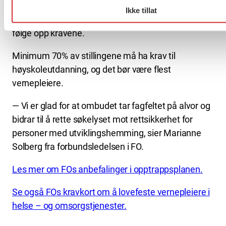
personer med utviklingshemming, og tilsyns- og
Ikke tillat
sanksjonsordninger som forplikter kommunene til å
følge opp kravene.
Minimum 70% av stillingene må ha krav til
høyskoleutdanning, og det bør være flest
vernepleiere.
— Vi er glad for at ombudet tar fagfeltet på alvor og
bidrar til å rette søkelyset mot rettsikkerhet for
personer med utviklingshemming, sier Marianne
Solberg fra forbundsledelsen i FO.
Les mer om FOs anbefalinger i opptrappsplanen.
Se også FOs kravkort om å lovefeste vernepleiere i
helse – og omsorgstjenester.