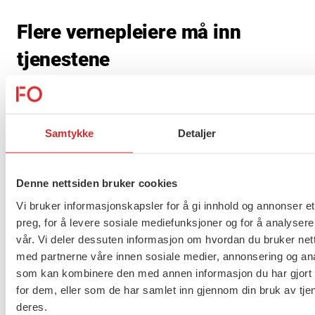
Flere vernepleiere må inn
tjenestene
— Nå er det på høy tid at politikere og andre
beslutningstakere setter tydelige krav til
Samtykke
Detaljer
kompetanse i tjenester til personer med
utviklingshemning, og iverksetter tiltak som sikrer
god rekruttering av særlig vernepleiere til disse
Denne nettsiden bruker cookies
tjenestene fastslår Solberg.
Vi bruker informasjonskapsler for å gi innhold og annonser et
preg, for å levere sosiale mediefunksjoner og for å analysere
vår. Vi deler dessuten informasjon om hvordan du bruker nett
med partnerne våre innen sosiale medier, annonsering og an
som kan kombinere den med annen informasjon du har gjort t
for dem, eller som de har samlet inn gjennom din bruk av tje
deres.