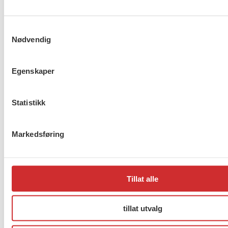
Samtykkevalg
Nødvendig
Egenskaper
Statistikk
Markedsføring
LØSNINGER: Nestleder i FO peker kompetanse og
rekruttering som viktige tiltak for å styrke
tjenestene til personer med utviklingshemming
Tillat alle
FO mener det må stilles krav til bemanning og
tillat utvalg
kompetanse for å sikre forsvarlige tjenester til