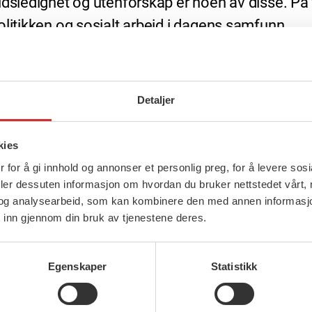
dsledighet og utenforskap er noen av disse. På f
olitikken og sosialt arbeid i dagens samfunn.
Nye muligheter for sosialpolitikken» som tar for
Detaljer
n
kies
 for å gi innhold og annonser et personlig preg, for å levere sos
deler dessuten informasjon om hvordan du bruker nettstedet vårt,
og analysearbeid, som kan kombinere den med annen informasjon d
 inn gjennom din bruk av tjenestene deres.
Egenskaper
Statistikk
esorganisasjonen (FO)
deringsminister (Ap)