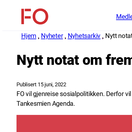
Hopp
Medl
til
FO
innhold
(Fellesorganisasjonen)
Hjem
Nyheter
Nyhetsarkiv
Nytt nota
Nytt notat om fre
Publisert 15 juni, 2022
FO vil gjenreise sosialpolitikken. Derfor 
Tankesmien Agenda.