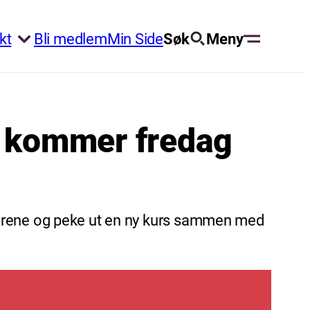
kt
Bli medlem
Min Side
Søk
Meny
kk kommer fredag
e tiårene og peke ut en ny kurs sammen med