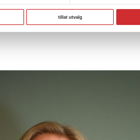
ntant (V)
t
tillat utvalg
dgivere i Tankesmien Agenda og forfattere av not