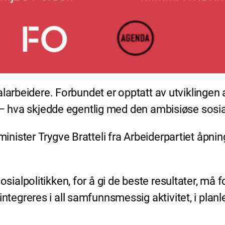
alarbeidere. Forbundet er opptatt av utviklingen
 – hva skjedde egentlig med den ambisiøse sosia
ister Trygve Bratteli fra Arbeiderpartiet åpnin
sialpolitikken, for å gi de beste resultater, må fo
tegreres i all samfunnsmessig aktivitet, i planleg