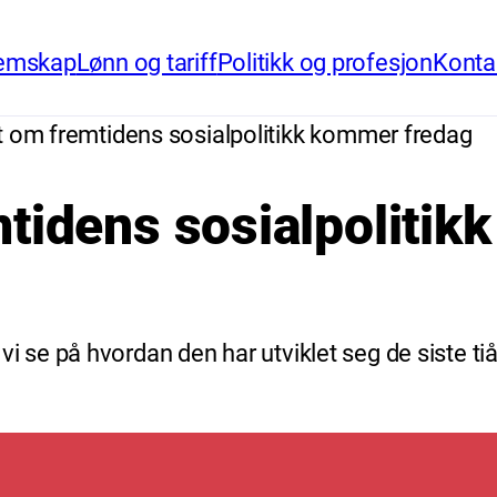
emskap
Lønn og tariff
Politikk og profesjon
Konta
t om fremtidens sosialpolitikk kommer fredag
mtidens sosialpoliti
vil vi se på hvordan den har utviklet seg de sist