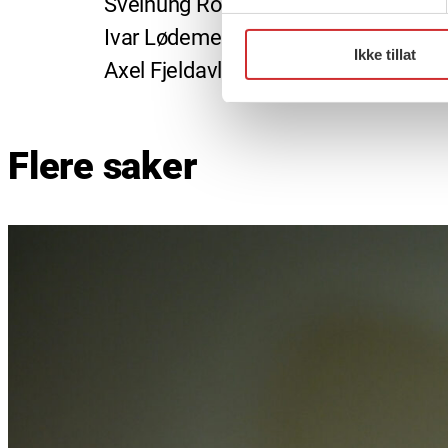
Sveinung Rotevatn, stortingsreprese
Ivar Lødemel, professor ved OsloMe
Ikke tillat
Axel Fjeldavli og Tiril Halvorsen, rå
Flere saker