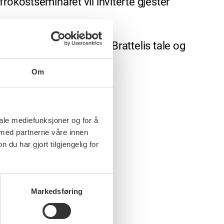
rokostseminaret vil inviterte gjester
 seg utviklingen siden Brattelis tale og
Om
iale mediefunksjoner og for å
 med partnerne våre innen
u har gjort tilgjengelig for
Markedsføring