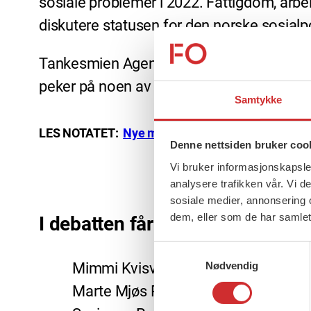
sosiale problemer i 2022. Fattigdom, arbei
diskutere statusen for den norske sosialp
Tankesmien Agenda lanserer i dag notatet «
peker på noen av fremtidens løsninger.
Samtykke
LES NOTATET:
Nye muligheter for sosialpolitikke
Denne nettsiden bruker coo
Vi bruker informasjonskapsler
analysere trafikken vår. Vi 
sosiale medier, annonsering 
dem, eller som de har samlet
I debatten får du høre
Samtykkevalg
Nødvendig
Mimmi Kvisvik, forbundsleder i Fell
Marte Mjøs Persen, arbeids- og inklu