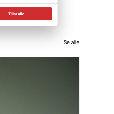
Tillat alle
atet
Se alle