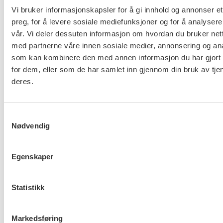
Vi bruker informasjonskapsler for å gi innhold og annonser et
preg, for å levere sosiale mediefunksjoner og for å analysere
vår. Vi deler dessuten informasjon om hvordan du bruker nett
med partnerne våre innen sosiale medier, annonsering og an
Er du berørt av brannen i
som kan kombinere den med annen informasjon du har gjort t
Drammen?
for dem, eller som de har samlet inn gjennom din bruk av tje
deres.
Møt Anneli i yrkesetisk råd
Samtykkevalg
Nødvendig
Egenskaper
About us (English)
Statistikk
FO (Fellesorganisasjonen)
Mariboes gate 13
Markedsføring