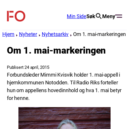
Hopp
til
Min Side
Søk
Meny
FO
innhold
(Fellesorganisasjonen)
Hjem
Nyheter
Nyhetsarkiv
Om 1. mai-markeringen
Om 1. mai-markeringen
Publisert 24 april, 2015
Forbundsleder Mimmi Kvisvik holder 1. mai-appell i
hjemkommunen Notodden. Til Radio Riks forteller
hun om appellens hovedinnhold og hva 1. mai betyr
for henne.