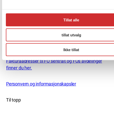
Pb. 4693 Sofienberg
0506 OSLO
kontor@fo.no
Tillat alle
+47 919 19 916
tillat utvalg
Nettredaktør: nettredaktor@fo.no
Ansvarlig redaktør: Marianne Solberg
Ikke tillat
Fakturaadresser til FO sentralt og FOs avdelinger
finner du her.
Personvern og informasjonskapsler
Til topp