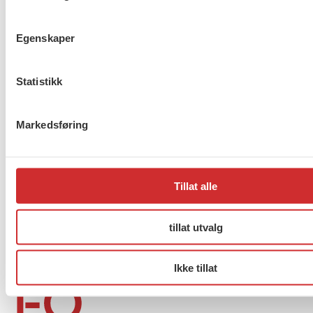
Egenskaper
Taushetsplikt og personvern
Statistikk
Markedsføring
Er du berørt av brannen i
Drammen?
Tillat alle
tillat utvalg
Møt Anneli i yrkesetisk råd
Ikke tillat