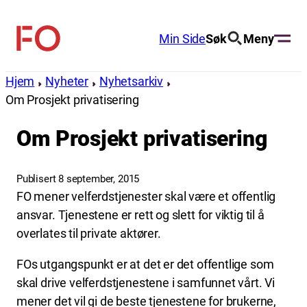
Hopp
til
Min Side
Søk
Meny
FO
innhold
(Fellesorganisasjonen)
Hjem
Nyheter
Nyhetsarkiv
Om Prosjekt privatisering
Om Prosjekt privatisering
Publisert 8 september, 2015
FO mener velferdstjenester skal være et offentlig
ansvar. Tjenestene er rett og slett for viktig til å
overlates til private aktører.
FOs utgangspunkt er at det er det offentlige som
skal drive velferdstjenestene i samfunnet vårt. Vi
mener det vil gi de beste tjenestene for brukerne,