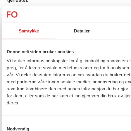
Prosjekt privatisering
Prosjekt privatisering er en viktig satsning for FO i
Samtykke
Detaljer
perioden 2015 – 2019.
Prosjekt privatisering har som mål å engasjere FO-
Denne nettsiden bruker cookies
medlemmer både lokalt og sentralt, på alle nivåer
Vi bruker informasjonskapsler for å gi innhold og annonser et
av organisasjonen. FOs medlemmer møter
preg, for å levere sosiale mediefunksjoner og for å analysere
utfordringene innen velferdstjenestene hver dag,
vår. Vi deler dessuten informasjon om hvordan du bruker nett
og de vet bedre enn noen hva som skal til for å
med partnerne våre innen sosiale medier, annonsering og an
som kan kombinere den med annen informasjon du har gjort t
gjøre en god jobb for brukerne. Dette er en
for dem, eller som de har samlet inn gjennom din bruk av tje
fantastisk base av erfaring og kompetanse vi
deres.
ønsker å benytte oss av i prosjektet.
Samtykkevalg
Flere saker
Se alle
Nødvendig