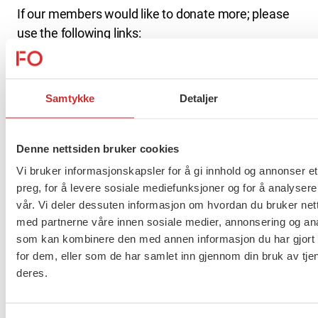
If our members would like to donate more; please
use the following links:
Norsk Folkehjelp
Redd Barna
Samtykke
Detaljer
Røde kors
Denne nettsiden bruker cookies
Flere saker
Se alle
Vi bruker informasjonskapsler for å gi innhold og annonser et
preg, for å levere sosiale mediefunksjoner og for å analysere
vår. Vi deler dessuten informasjon om hvordan du bruker nett
med partnerne våre innen sosiale medier, annonsering og an
Taushetsplikt og personvern
som kan kombinere den med annen informasjon du har gjort t
for dem, eller som de har samlet inn gjennom din bruk av tje
deres.
Er du berørt av brannen i