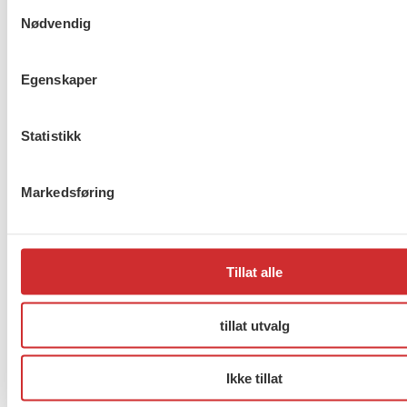
Samtykkevalg
Drammen?
Nødvendig
Egenskaper
Møt Anneli i yrkesetisk råd
Statistikk
Markedsføring
About us (English)
Tillat alle
FO (Fellesorganisasjonen)
Mariboes gate 13
Pb. 4693 Sofienberg
tillat utvalg
0506 OSLO
Ikke tillat
kontor@fo.no