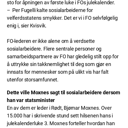
sto for åpningen av første luke i FOs julekalender.
– Per Fugelli kalte sosialarbeiderne for
velferdsstatens smykker. Det er vi i FO selvfølgelig
enig i, sier Kvisvik.
FO-lederen er ikke alene om å verdsette
sosialarbeidere. Flere sentrale personer og
samarbeidspartnere av FO har gledelig stilt opp for
å uttrykke sin takknemlighet til deg som gjør en
innsats for mennesker som på ulikt vis har falt
utenfor storsamfunnet.
Dette ville Moxnes sagt til sosialarbeidere dersom
han var statsminister
En av dem er leder i Rødt, Bjørnar Moxnes. Over
15.000 har i skrivende stund sett hilsenen hans i
julekalenderluke 3. Moxnes forteller hvordan han