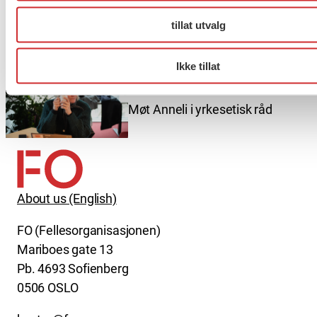
Er du berørt av brannen i
tillat utvalg
Drammen?
Ikke tillat
Møt Anneli i yrkesetisk råd
About us (English)
FO (Fellesorganisasjonen)
Mariboes gate 13
Pb. 4693 Sofienberg
0506 OSLO