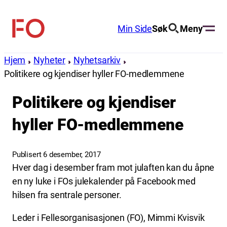
Hopp
til
Min Side
Søk
Meny
FO
innhold
(Fellesorganisasjonen)
Hjem
Nyheter
Nyhetsarkiv
Politikere og kjendiser hyller FO-medlemmene
Politikere og kjendiser
hyller FO-medlemmene
Publisert 6 desember, 2017
Hver dag i desember fram mot julaften kan du åpne
en ny luke i FOs julekalender på Facebook med
hilsen fra sentrale personer.
Leder i Fellesorganisasjonen (FO), Mimmi Kvisvik