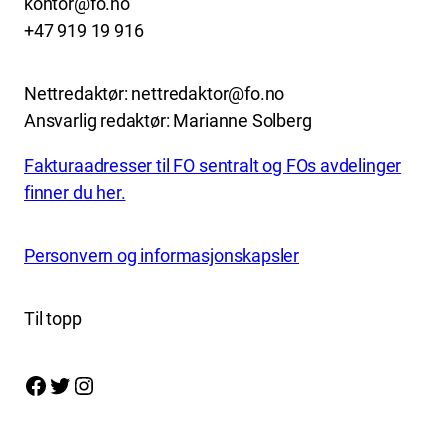
kontor@fo.no
+47 919 19 916
Nettredaktør: nettredaktor@fo.no
Ansvarlig redaktør: Marianne Solberg
Fakturaadresser til FO sentralt og FOs avdelinger
finner du her.
Personvern og informasjonskapsler
Til topp
Facebook
Twitter
Instagram