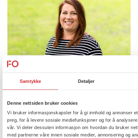
Samtykke
Detaljer
STOLT SOSIONOM: Kathrine Haugland Martinsen i
FOs politiske ledelse er opptatt av å løfte
yrkesstoltheten til FOs medlemmer. Selv er hun en
Denne nettsiden bruker cookies
#stoltsosionom.
Vi bruker informasjonskapsler for å gi innhold og annonser et
preg, for å levere sosiale mediefunksjoner og for å analysere
Formålet med julekalenderen er å vise ansatte i
vår. Vi deler dessuten informasjon om hvordan du bruker nett
helse- og sosialsektoren at jobben de gjør
med partnerne våre innen sosiale medier, annonsering og an