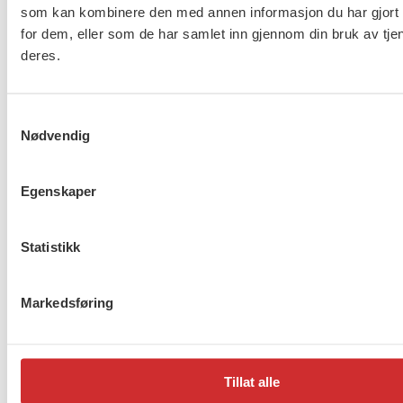
verdsettes av mange, også i storsamfunnet.
som kan kombinere den med annen informasjon du har gjort t
for dem, eller som de har samlet inn gjennom din bruk av tje
– Dette er ikke nytt for oss i FO, men det er ikke så
deres.
ofte denne takknemligheten kommer til syne i det
offentlige rom. Det vil vi gjøre noe med, sier
Haugland Martinsen.
Samtykkevalg
Nødvendig
Bli medlem i FO!
Egenskaper
Flere saker
Se alle
Statistikk
Markedsføring
Taushetsplikt og personvern
Tillat alle