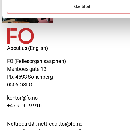
Ikke tillat
Møt Anneli i yrkesetisk råd
About us (English)
FO (Fellesorganisasjonen)
Mariboes gate 13
Pb. 4693 Sofienberg
0506 OSLO
kontor@fo.no
+47 919 19 916
Nettredaktør: nettredaktor@fo.no