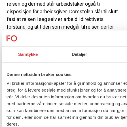
reisen og dermed står arbeidstaker også til
disposisjon for arbeidsgiver. Domstolen slår til slutt
fast at reisen i seg selv er arbeid i direktivets
forstand, og at tiden som medgår til reisen derfor
må klassifiseres som arbeidstid.
Spørsmålet om tid brukt på reise har blant annet
Samtykke
Detaljer
betydning for hvilket vern arbeidsmiljøloven gir
arbeidstakerne. Saken har derfor betydning utover
den konkrete saken som nå skal behandles av
Denne nettsiden bruker cookies
Høyesterett.
Vi bruker informasjonskapsler for å gi innhold og annonser et
preg, for å levere sosiale mediefunksjoner og for å analysere
EFTA-domstolens konklusjoner om hvordan EU-
vår. Vi deler dessuten informasjon om hvordan du bruker nett
regler skal forstås er ikke bindende for norske
med partnerne våre innen sosiale medier, annonsering og an
domstoler, men legges vanligvis til grunn uten
som kan kombinere den med annen informasjon du har gjort t
videre. Saken er etter EFTA-domstolens uttalelse
for dem, eller som de har samlet inn gjennom din bruk av tje
tilbake i Høyesterett som ennå ikke har fastsatt
deres.