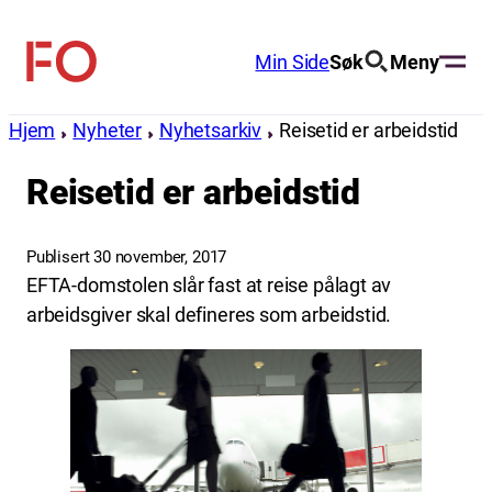
Hopp
til
Min Side
Søk
Meny
FO
innhold
(Fellesorganisasjonen)
Hjem
Nyheter
Nyhetsarkiv
Reisetid er arbeidstid
Reisetid er arbeidstid
Publisert 30 november, 2017
EFTA-domstolen slår fast at reise pålagt av
arbeidsgiver skal defineres som arbeidstid.