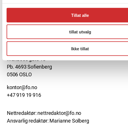
Møt Anneli i yrkesetisk råd
Tillat alle
tillat utvalg
About us (English)
Ikke tillat
FO (Fellesorganisasjonen)
Mariboes gate 13
Pb. 4693 Sofienberg
0506 OSLO
kontor@fo.no
+47 919 19 916
Nettredaktør: nettredaktor@fo.no
Ansvarlig redaktør: Marianne Solberg