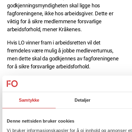
godkjenningsmyndigheten skal ligge hos
fagforeningene, ikke hos arbeidsgiver. Dette er
viktig for å sikre medlemmene forsvarlige
arbeidsforhold, mener Kråkenes.
Hvis LO vinner fram i arbeidsretten vil det
fremdeles være mulig å jobbe medleverturnus,
men dette skal da godkjennes av fagforeningene
for å sikre forsvarlige arbeidsforhold.
Det er LOs advokater som fører saken mot NHO
service og handel og de tre selskapene Human
Care Ung AS, Human Care Bo AS og Olivia
Samtykke
Detaljer
Solhaugen AS.
Det er satt av en uke til rettsforhandlingene.
Denne nettsiden bruker cookies
Dommen er ventet å falle i slutten av februar.
Vi bruker informasjonskapsler for å gi innhold og annonser et