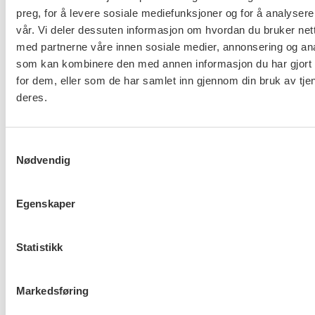
preg, for å levere sosiale mediefunksjoner og for å analysere
Les mer om saken
hos Fagforbundet.
vår. Vi deler dessuten informasjon om hvordan du bruker nett
med partnerne våre innen sosiale medier, annonsering og an
Flere saker
som kan kombinere den med annen informasjon du har gjort t
Se alle
for dem, eller som de har samlet inn gjennom din bruk av tje
deres.
Taushetsplikt og personvern
Samtykkevalg
Nødvendig
Egenskaper
Er du berørt av brannen i
Drammen?
Statistikk
Markedsføring