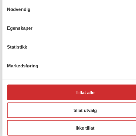
Er du berørt av brannen i
Samtykkevalg
Drammen?
Nødvendig
Egenskaper
Møt Anneli i yrkesetisk råd
Statistikk
Markedsføring
About us (English)
Tillat alle
FO (Fellesorganisasjonen)
Mariboes gate 13
tillat utvalg
Pb. 4693 Sofienberg
0506 OSLO
Ikke tillat
kontor@fo.no