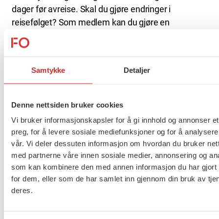
dager før avreise. Skal du gjøre endringer i
reisefølget? Som medlem kan du gjøre en
navneendring helt kostnadsfritt.
SE OGSÅ:
Sjekk ut ferie- og fritidstilbudene du har
Samtykke
Detaljer
som FO-medlem
Denne nettsiden bruker cookies
Flere saker
Se alle
Vi bruker informasjonskapsler for å gi innhold og annonser et
preg, for å levere sosiale mediefunksjoner og for å analysere
vår. Vi deler dessuten informasjon om hvordan du bruker nett
med partnerne våre innen sosiale medier, annonsering og an
Taushetsplikt og personvern
som kan kombinere den med annen informasjon du har gjort t
for dem, eller som de har samlet inn gjennom din bruk av tje
deres.