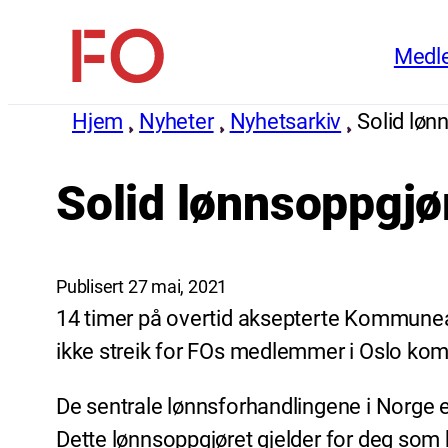
Hopp
Medl
til
FO
innhold
(Fellesorganisasjonen)
Hjem
Nyheter
Nyhetsarkiv
Solid løn
Solid lønnsoppgjør
Publisert 27 mai, 2021
14 timer på overtid aksepterte Kommunea
ikke streik for FOs medlemmer i Oslo k
De sentrale lønnsforhandlingene i Norge 
Dette lønnsoppgjøret gjelder for deg som