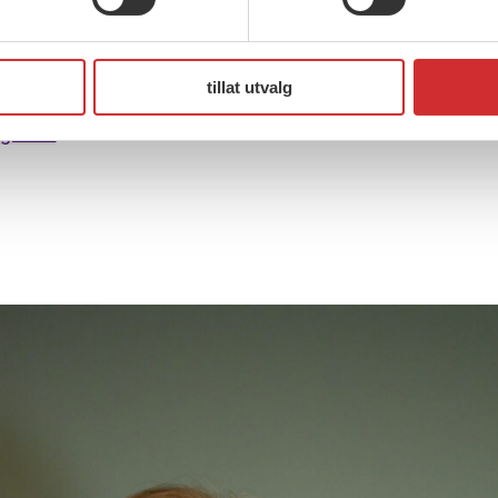
ne
.
tillat utvalg
 tariff