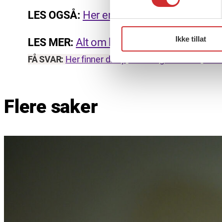
LES OGSÅ:
Her er kravene i Oslo kommu
Ikke tillat
LES MER:
Alt om lønnsoppgjøret
FÅ SVAR:
Her finner du spørsmål og svar om lønn og
Flere saker