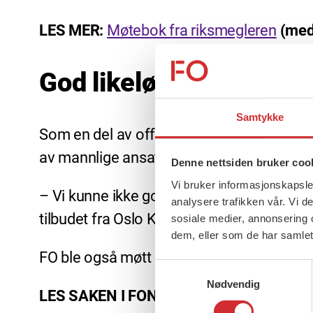
LES MER:
Møtebok fra riksmegleren
(med
God likelønnsprofil
Samtykke
Som en del av offentlig sektor har Oslo k
av mannlige ansatte. Kompensasjon for mind
Denne nettsiden bruker coo
Vi bruker informasjonskapsler
– Vi kunne ikke godta at lønnsgapet mell
analysere trafikken vår. Vi 
tilbudet fra Oslo Kommune. Vi er derfor 
sosiale medier, annonsering 
dem, eller som de har samlet
FO ble også møtt på kravet om å fordele al
Samtykkevalg
Nødvendig
LES SAKEN I FONTENE:
Ingen streik for