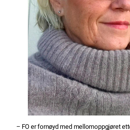
– FO er fornøyd med mellomoppgjøret ette