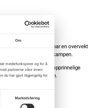
Om
frontfaget i industrien har en overvekt
en viktig del av likelønnskampen.
iale mediefunksjoner og for å
re konsekvensen at det opprinnelige
 med partnerne våre innen
emmene våre, sier Groseth.
u har gjort tilgjengelig for
ale lønnsforhandlinger.
Markedsføring
d mellomoppgjør