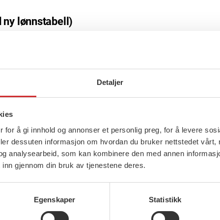
 ny lønnstabell)
Detaljer
ommune en overvekt av kvinnelige ansatte, mens 
relønnsutviklingen i offentlig sektor i fjor er 
kies
 for å gi innhold og annonser et personlig preg, for å levere sos
om menn og kvinner ble større, noe som ville væ
deler dessuten informasjon om hvordan du bruker nettstedet vårt,
fornøyd med at forhandlingene gav mer til medl
og analysearbeid, som kan kombinere den med annen informasjon d
 inn gjennom din bruk av tjenestene deres.
le midler sentralt og ikke sette av midler til lok
Egenskaper
Statistikk
 FOere i Oslo kommune: – Dette har vært et soli