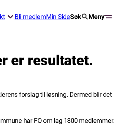
kt
Bli medlem
Min Side
Søk
Meny
 er resultatet.
ns forslag til løsning. Dermed blir det
lo kommune har FO om lag 1800 medlemmer.