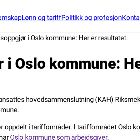
emskap
Lønn og tariff
Politikk og profesjon
Konta
nsoppgjør i Oslo kommune: Her er resultatet.
 i Oslo kommune: Her
nsattes hovedsammenslutning (KAH) Riksmeklere
ommune.
er oppdelt i tariffområder. I tariffområdet Os
 har
Oslo kommune som arbeidsgiver
.