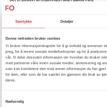
kommunene og kartlegge behovet og følge dette
opp frem mot revidert budsjett. Likevel er vi
bekymret. Fordi vi allerede nå ser store kutt i
Samtykke
Detaljer
kommunale tjenester, sier hun.
Et eksempel er Asker kommune, hvor FO-
Denne nettsiden bruker cookies
medlemmene Aina og Wenche risikerer å miste
Vi bruker informasjonskapsler for å gi innhold og annonser et
jobbene sine. I mars ble de
kåret til årets
preg, for å levere sosiale mediefunksjoner og for å analysere
sosialarbeidere
og
hyllet
, blant annet
vår. Vi deler dessuten informasjon om hvordan du bruker nett
på
kommunens egne sider
.
med partnerne våre innen sosiale medier, annonsering og an
som kan kombinere den med annen informasjon du har gjort t
LES MER:
I mars ble de årets sosialarbeidere. Nå
for dem, eller som de har samlet inn gjennom din bruk av tje
kan de miste jobben
deres.
– Jeg vet ikke om det faktisk finnes en tid hvor det
er
lurt
å kutte i kommunale tjenester, men jeg vet at
Samtykkevalg
Nødvendig
det i hvert fall ikke er lurt når mobbingen øker, flere