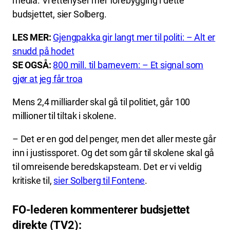
media. Vi etterlyser mer forebygging i dette
budsjettet, sier Solberg.
LES MER:
Gjengpakka gir langt mer til politi: – Alt er
snudd på hodet
SE OGSÅ:
800 mill. til barnevern: – Et signal som
gjør at jeg får troa
Mens 2,4 milliarder skal gå til politiet, går 100
millioner til tiltak i skolene.
– Det er en god del penger, men det aller meste går
inn i justissporet. Og det som går til skolene skal gå
til omreisende beredskapsteam. Det er vi veldig
kritiske til,
sier Solberg til Fontene
.
FO-lederen kommenterer budsjettet
direkte (TV2):