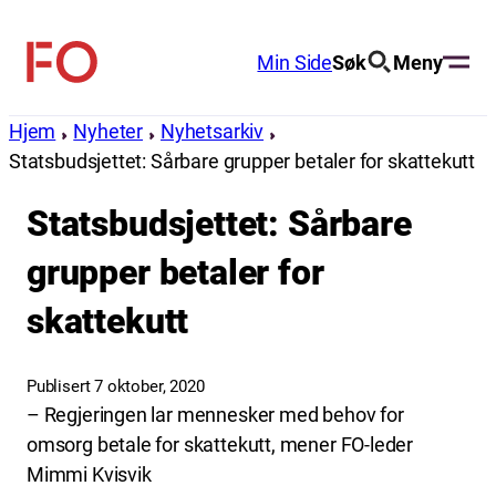
Hopp
til
Min Side
Søk
Meny
FO
innhold
(Fellesorganisasjonen)
Hjem
Nyheter
Nyhetsarkiv
Statsbudsjettet: Sårbare grupper betaler for skattekutt
Statsbudsjettet: Sårbare
grupper betaler for
skattekutt
Publisert 7 oktober, 2020
– Regjeringen lar mennesker med behov for
omsorg betale for skattekutt, mener FO-leder
Mimmi Kvisvik