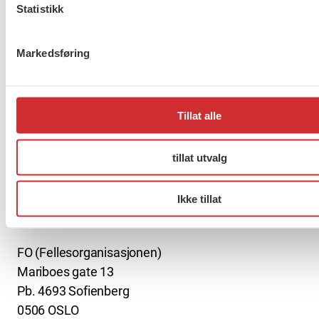
Statistikk
Er du berørt av brannen i
Drammen?
Markedsføring
Tillat alle
Møt Anneli i yrkesetisk råd
tillat utvalg
Ikke tillat
About us (English)
FO (Fellesorganisasjonen)
Mariboes gate 13
Pb. 4693 Sofienberg
0506 OSLO