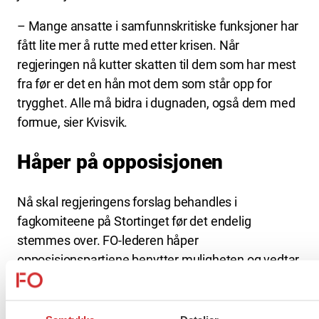
– Mange ansatte i samfunnskritiske funksjoner har
fått lite mer å rutte med etter krisen. Når
regjeringen nå kutter skatten til dem som har mest
fra før er det en hån mot dem som står opp for
trygghet. Alle må bidra i dugnaden, også dem med
formue, sier Kvisvik.
Håper på opposisjonen
Nå skal regjeringens forslag behandles i
fagkomiteene på Stortinget før det endelig
stemmes over. FO-lederen håper
opposisjonspartiene benytter muligheten og vedtar
et mer sosialt budsjett.
– Regjeringen er i mindretall og trenger støtte.