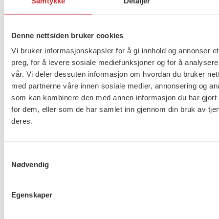
Samtykke
Detaljer
Stortinget kan vedta et statsbudsjett som utjevner
sosiale forskjeller og står opp for tryggheten til dem
som trenger det mest, sier hun.
Denne nettsiden bruker cookies
Vi bruker informasjonskapsler for å gi innhold og annonser et
– Vi har sett hvor viktig det organiserte arbeidslivet
preg, for å levere sosiale mediefunksjoner og for å analysere
er. Vi er skuffet over at ikke regjeringen hever
vår. Vi deler dessuten informasjon om hvordan du bruker nett
fagforeningsfradraget og forventer at opposisjonen
med partnerne våre innen sosiale medier, annonsering og an
stiller opp, avslutter hun.
som kan kombinere den med annen informasjon du har gjort t
for dem, eller som de har samlet inn gjennom din bruk av tje
deres.
Flere saker
Se alle
Samtykkevalg
Nødvendig
Taushetsplikt og personvern
Egenskaper