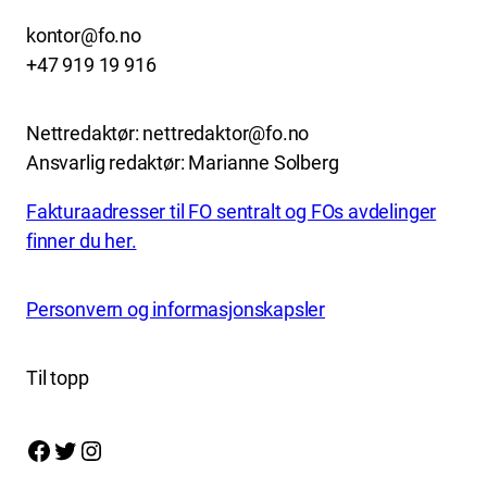
kontor@fo.no
+47 919 19 916
Nettredaktør: nettredaktor@fo.no
Ansvarlig redaktør: Marianne Solberg
Fakturaadresser til FO sentralt og FOs avdelinger
finner du her.
Personvern og informasjonskapsler
Til topp
Facebook
Twitter
Instagram