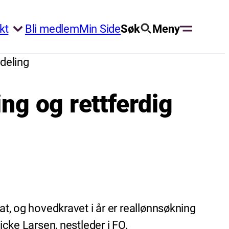
kt
Bli medlem
Min Side
Søk
Meny
rdeling
ing og rettferdig
at, og hovedkravet i år er reallønnsøkning
icke Larsen, nestleder i FO.