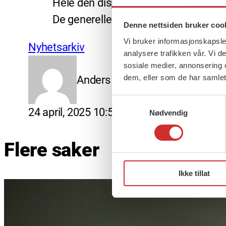
Hele den disponible rammen fordeles 
De generelle tilleggene må gis som et
Denne nettsiden bruker coo
Vi bruker informasjonskapsler
Nyhetsarkiv
analysere trafikken vår. Vi 
sosiale medier, annonsering 
dem, eller som de har samlet
Anders Blixhavn
Samtykkevalg
Lagt
24 april, 2025 10:55
Sist oppdatert:
24 apri
Nødvendig
ut
Flere saker
på
Ikke tillat