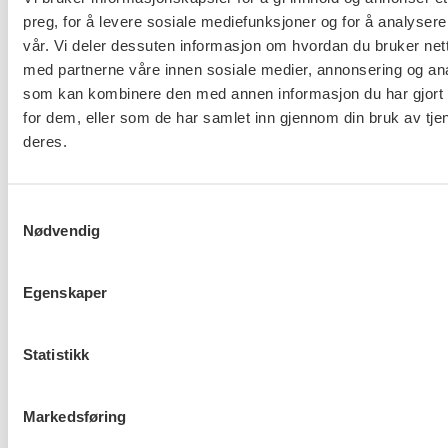
kommunal sektor. LO Kommune ble opprettet i
preg, for å levere sosiale mediefunksjoner og for å analysere
1997 og består av, i tillegg til FO, følgende forbund i
vår. Vi deler dessuten informasjon om hvordan du bruker nett
kommunal sektor:
med partnerne våre innen sosiale medier, annonsering og an
som kan kombinere den med annen informasjon du har gjort t
Fagforbundet
for dem, eller som de har samlet inn gjennom din bruk av tje
EL og IT Forbundet
deres.
Musikernes fellesorganisasjon (MFO)
Skolenes landsforbund (SL)
Samtykkevalg
Fellesforbundet
Nødvendig
LES MER I FONTENE:
FO følger nøye med på
Egenskaper
likelønnskravet
Statistikk
Flere saker
Se alle
Markedsføring