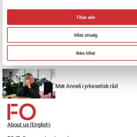
Taushetsplikt og personvern
Tillat alle
tillat utvalg
Er du berørt av brannen i
Drammen?
Ikke tillat
Møt Anneli i yrkesetisk råd
About us (English)