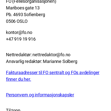
FO (Fellesorganisasjonen)
Mariboes gate 13
Pb. 4693 Sofienberg
0506 OSLO
kontor@fo.no
+47 919 19 916
Nettredaktør: nettredaktor@fo.no
Ansvarlig redaktør: Marianne Solberg
Fakturaadresser til FO sentralt og FOs avdelinger
finner du her.
Personvern og informasjonskapsler
Til topp