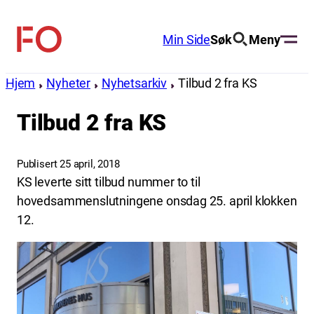
Hopp
til
Min Side
Søk
Meny
FO
innhold
(Fellesorganisasjonen)
Hjem
Nyheter
Nyhetsarkiv
Tilbud 2 fra KS
Tilbud 2 fra KS
Publisert 25 april, 2018
KS leverte sitt tilbud nummer to til
hovedsammenslutningene onsdag 25. april klokken
12.