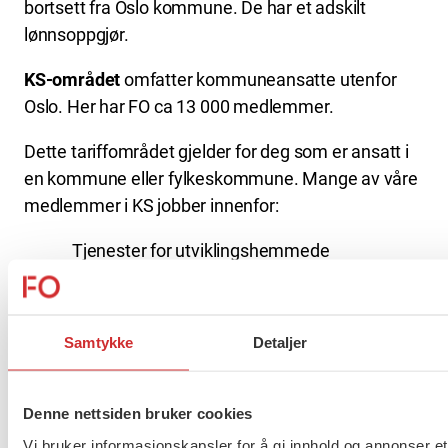
bortsett fra Oslo kommune. De har et adskilt
lønnsoppgjør.
KS-området
omfatter kommuneansatte utenfor
Oslo. Her har FO ca 13 000 medlemmer.
Dette tariffområdet gjelder for deg som er ansatt i
en kommune eller fylkeskommune. Mange av våre
medlemmer i KS jobber innenfor:
Tjenester for utviklingshemmede
Kommunalt barnevern
Sosialtjeneste/NAV
Samtykke
Detaljer
Over 180.000 medlemmer i LO-
kommune
Denne nettsiden bruker cookies
LO Kommune har 181 070 aktive medlemmer i
Vi bruker informasjonskapsler for å gi innhold og annonser et