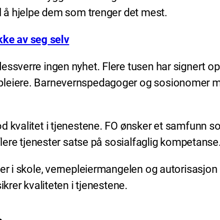
il å hjelpe dem som trenger det mest.
ke av seg selv
ssverre ingen nyhet. Flere tusen har signert opp
pleiere. Barnevernspedagoger og sosionomer ma
od kvalitet i tjenestene. FO ønsker et samfunn 
 flere tjenester satse på sosialfaglig kompetans
uter i skole, vernepleiermangelen og autorisas
ikrer kvaliteten i tjenestene.