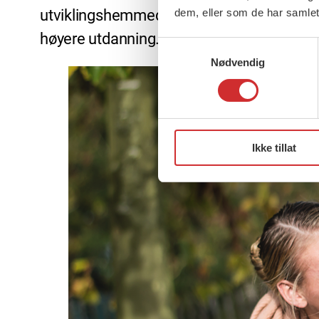
dem, eller som de har samlet
utviklingshemmede har vernepleierutdanni
høyere utdanning.
Samtykkevalg
Nødvendig
Ikke tillat