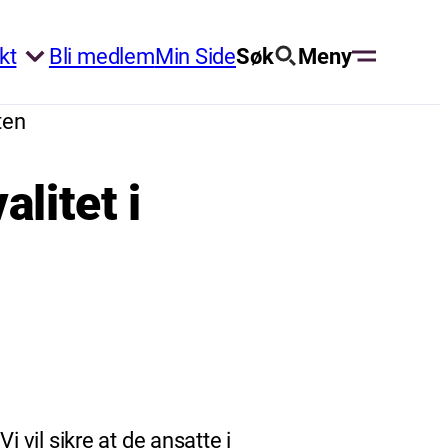
kt
Bli medlem
Min Side
Søk
Meny
ten
litet i
vil sikre at de ansatte i