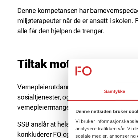
Denne kompetansen har barnevernspedago
miljøterapeuter når de er ansatt i skolen. 
alle får den hjelpen de trenger.
Tiltak mot vernepleie
Vernepleierutdanningen ble opprettet på 60
Samtykke
sosialtjenester, og tilrettelegger for men
vernepleiermangel.
Denne nettsiden bruker coo
Vi bruker informasjonskapsler
SSB anslår at helse- og omsorgsektoren vi
analysere trafikken vår. Vi 
konkluderer FO og NAKU med at Norge man
sosiale medier, annonsering 