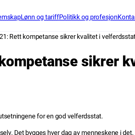
emskap
Lønn og tariff
Politikk og profesjon
Konta
21: Rett kompetanse sikrer kvalitet i velferdssta
kompetanse sikrer kva
utsetningene for en god velferdsstat.
v. Det bygges hver dag av menneskene i det. Vi 