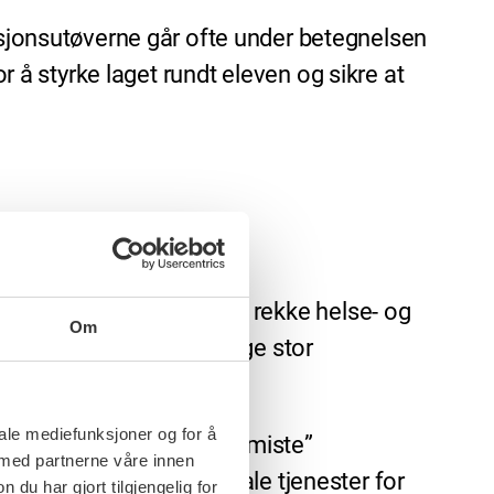
jonsutøverne går ofte under betegnelsen
r å styrke laget rundt eleven og sikre at
ng. I dag jobber de i en rekke helse- og
Om
ringer. Dessverre har Norge stor
iale mediefunksjoner og for å
I rapporten “Ingen tid å miste”
 med partnerne våre innen
t av ansatte i kommunale tjenester for
u har gjort tilgjengelig for