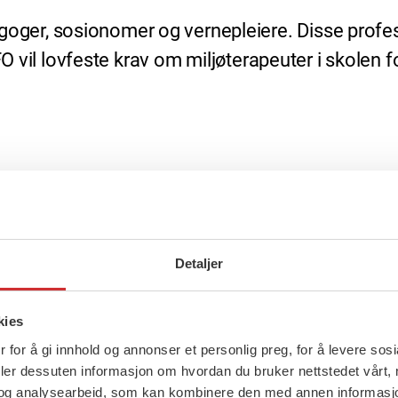
ger, sosionomer og vernepleiere. Disse profes
FO vil lovfeste krav om miljøterapeuter i skolen fo
rmangel
-tallet for å bistå personer med utviklingshemmi
Detaljer
nesker med fysiske, psykiske eller sosiale utford
kies
 for å gi innhold og annonser et personlig preg, for å levere sos
l mangle om lag 5 000 vernepleiere innen 2035. 
deler dessuten informasjon om hvordan du bruker nettstedet vårt,
gler over 20 000 vernepleiere. Kun 10,7 prosen
og analysearbeid, som kan kombinere den med annen informasjon d