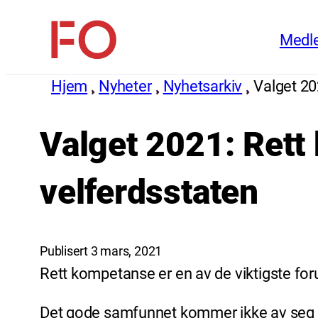
Hopp
Medl
til
FO
innhold
(Fellesorganisasjonen)
Hjem
Nyheter
Nyhetsarkiv
Valget 20
Valget 2021: Rett 
velferdsstaten
Publisert 3 mars, 2021
Rett kompetanse er en av de viktigste for
Det gode samfunnet kommer ikke av seg sel