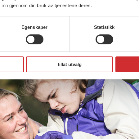
 inn gjennom din bruk av tjenestene deres.
ng. FO og flere brukerorganisasjoner anbefaler 
Egenskaper
Statistikk
tillat utvalg