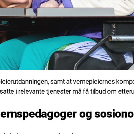
pleierutdanningen, samt at vernepleiernes kom
atte i relevante tjenester må få tilbud om etter
evernspedagoger og sosio