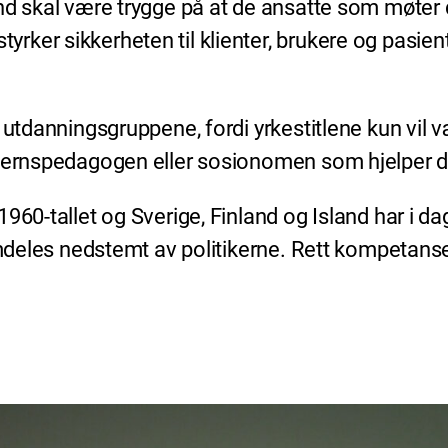
d skal være trygge på at de ansatte som møter de
r sikkerheten til klienter, brukere og pasienter 
 utdanningsgruppene, fordi yrkestitlene kun vil væ
evernspedagogen eller sosionomen som hjelper d
1960-tallet og Sverige, Finland og Island har i 
emdeles nedstemt av politikerne. Rett kompetanse 