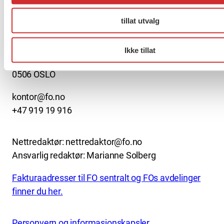
About us (English)
tillat utvalg
FO (Fellesorganisasjonen)
Mariboes gate 13
Ikke tillat
Pb. 4693 Sofienberg
0506 OSLO
kontor@fo.no
+47 919 19 916
Nettredaktør: nettredaktor@fo.no
Ansvarlig redaktør: Marianne Solberg
Fakturaadresser til FO sentralt og FOs avdelinger
finner du her.
Personvern og informasjonskapsler