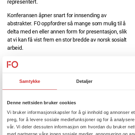
representert.
Konferansen åpner snart for innsending av
abstrakter. FO oppfordrer så mange som mulig til å
delta med en eller annen form for presentasjon, slik
at vi kan få vist frem en stor bredde av norsk sosialt
arbeid.
I løpet av høsten vil FO åpne for søknader til
fagstipend for 2018, og i den forbindelse vil det
også være mulig å søke om stipend for å delta med
Samtykke
Detaljer
presentasjon på konferansen.
Les mer om konferansen og om tidsfrister på
Denne nettsiden bruker cookies
http://www.swsd2018.org/
.
Vi bruker informasjonskapsler for å gi innhold og annonser et
preg, for å levere sosiale mediefunksjoner og for å analysere
vår. Vi deler dessuten informasjon om hvordan du bruker nett
Flere saker
Se alle
med partnerne våre innen sosiale medier, annonsering og an