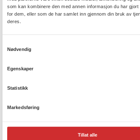
som kan kombinere den med annen informasjon du har gjort t
for dem, eller som de har samlet inn gjennom din bruk av tje
deres.
Taushetsplikt og personvern
Samtykkevalg
Nødvendig
Er du berørt av brannen i
Egenskaper
Drammen?
Statistikk
Møt Anneli i yrkesetisk råd
Markedsføring
Tillat alle