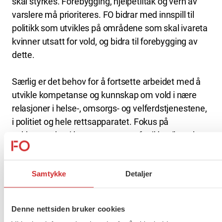
skal styrkes. Forebygging, hjelpetiltak og vern av
varslere må prioriteres. FO bidrar med innspill til
politikk som utvikles på områdene som skal ivareta
kvinner utsatt for vold, og bidra til forebygging av
dette.
Særlig er det behov for å fortsette arbeidet med å
utvikle kompetanse og kunnskap om vold i nære
relasjoner i helse-, omsorgs- og velferdstjenestene,
i politiet og hele rettsapparatet. Fokus på
voldsutsatthet i kommunene er ofte ikke til stede,
og vi ber derfor alle kommuner om å utarbeide og
implementere handlingsplaner mot vold i nære
Samtykke
Detaljer
relasjoner.
— Vold mot kvinner må behandles som et
Denne nettsiden bruker cookies
samfunnsproblem, ikke en individuell skam. Og