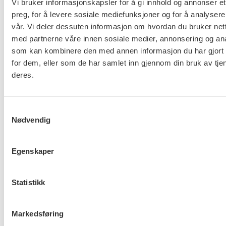
Vi bruker informasjonskapsler for å gi innhold og annonser et
politikken som føres må gjenspeile dette, sier FO-
preg, for å levere sosiale mediefunksjoner og for å analysere
leder Mimmi Kvisvik.
vår. Vi deler dessuten informasjon om hvordan du bruker nett
med partnerne våre innen sosiale medier, annonsering og an
FO jobber for å forebygge vold og trusler
som kan kombinere den med annen informasjon du har gjort t
på arbeidsplassen
for dem, eller som de har samlet inn gjennom din bruk av tje
deres.
45 prosent av FOs medlemmer er utsatt for vold og
trusler i forbindelse med arbeidet sitt. Til
Samtykkevalg
sammenligning er gjennomsnittet blant Norges
Nødvendig
befolkning 6,6 prosent. Dette er et enormt stort
arbeidsmiljøproblem for velferdsstatens ansatte,
Egenskaper
men det er også en stor kvinnepolitisk utfordring,
fordi yrkene som er mest utsatte for vold og trusler
er kvinnedominerte. Årets tema for verdensdagen
Statistikk
vekker vonde minner om de tre kvinnelige
sosialarbeiderne som har blitt drept på jobb de siste
Markedsføring
åtte årene.