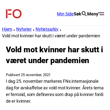
Hopp
til
Min Side
Søk
Meny
FO
innhold
(Fellesorganisasjonen)
Hjem
Nyheter
Nyhetsarkiv
Vold mot kvinner har skutt i været under pandemien
Vold mot kvinner har skutt i
været under pandemien
Publisert 25 november, 2021
I dag 25. november markeres FNs internasjonale
dag for avskaffelse av vold mot kvinner. Årets tema
er femisid, som defineres som drap på kvinner fordi
de er kvinner.