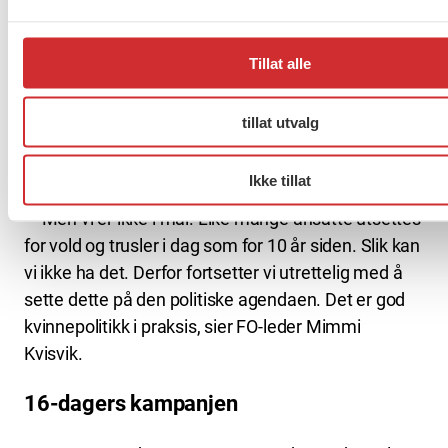
FO har jobbet mye og lenge med å sette vold,
Tillat alle
trusler og netthets mot ansatte på den politiske
agendaen. Endringene vi fikk inn i
arbeidsmiljøforskriften i 2017 gjør at ansatte er
tillat utvalg
bedre beskyttet mot vold og trusler på
arbeidsplassen.
Ikke tillat
— Men vi er ikke i mål. Like mange ansatte utsettes
for vold og trusler i dag som for 10 år siden. Slik kan
vi ikke ha det. Derfor fortsetter vi utrettelig med å
sette dette på den politiske agendaen. Det er god
kvinnepolitikk i praksis, sier FO-leder Mimmi
Kvisvik.
16-dagers kampanjen