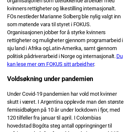
organisasjonen som utelukkende arbeider med
kvinners rettigheter og likestilling internasjonalt.
FOs nestleder Marianne Solberg ble nylig valgt inn
som møtende vara til styret i FOKUS.
Organisasjonen jobber for å styrke kvinners
rettigheter og muligheter gjennom programarbeid i
sju land i Afrika og Latin-Amerika, samt gjennom
politisk pådriverarbeid i Norge og internasjonalt.
Du
kan lese mer om FOKUS sitt arbeid her
.
Voldsøkning under pandemien
Under Covid-19 pandemien har vold mot kvinner
skutt i været. I Argentina opplevde man den største
femisidbølgen på 10 år under lockdown i fjor, med
120 tilfeller fra januar til april. I Colombias
hovedstad Bogóta steg antall oppringninger til