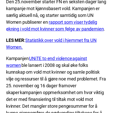
Den 25.november starter FN en seksten dager lang
kampanje mot kjønnsbasert vold. Kampanjen er
særlig aktuell nå, og starter samtidig som UN
Women publiserer en
rapport som viser tydelig
økning i vold mot kvinner som følge av pandemien
.
LES MER
:
Statistikk over vold i hjemmet fra UN
Women.
Kampanjen
UNiTE to end violence against
women
ble lansert i 2008 og skal øke folks
kunnskap om vold mot kvinner og samle politisk
vilje og ressurser til å gjøre noe med problemet. Fra
25. november og 16 dager framover
skaper kampanjen oppmerksomhet om hvor viktig
det er med finansiering til tiltak mot vold mot
kvinner. Det mangler store pengesummer for å
kunne gjennomføre de nødvendige tiltakene for å