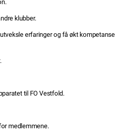
on.
andre klubber.
å utveksle erfaringer og få økt kompetanse
.
pparatet til FO Vestfold.
kår for medlemmene.