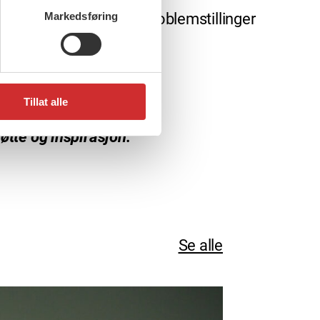
Markedsføring
ig å drøfte aktuelle problemstillinger
ngene.
Tillat alle
øtte og inspirasjon.
Se alle