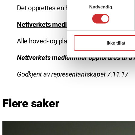
Nødvendig
Det opprettes en hemmelig gruppe på face
Nettverkets medlemmer
Alle hoved- og plasstillitsvalgte i FO Vest
Ikke tillat
Nettverkets medlemmer oppfordres til å ha
Godkjent av representantskapet 7.11.17
Flere saker