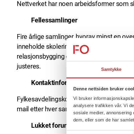
Nettverket har noen arbeidsformer som ska
Fellessamlinger
Fire årlige samlinger, hvorav minst en ov
inneholde skolering for tillitsvalgte, samt 
relasjonsbygging og hyggelig samvær. Sa
justeres.
Samtykke
Kontaktinformasjon
Denne nettsiden bruker coo
Fylkesavdelingskontoret skal sørger for op
Vi bruker informasjonskapsler
analysere trafikken vår. Vi 
mail etter hver samling.
sosiale medier, annonsering 
dem, eller som de har samlet
Lukket forum på nett
Samtykkevalg