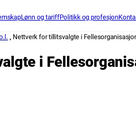
emskap
Lønn og tariff
Politikk og profesjon
Konta
o.l.
Nettverk for tillitsvalgte i Fellesorganisas
tsvalgte i Fellesorgan