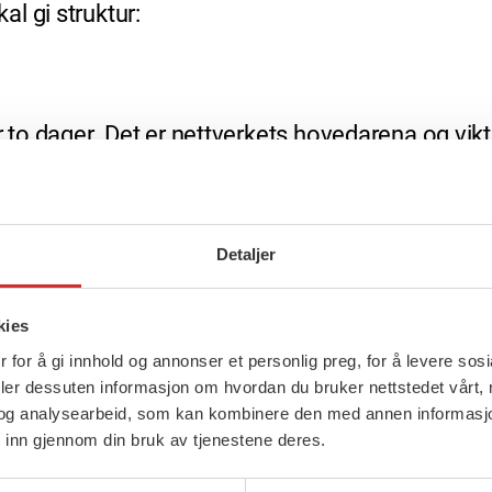
l gi struktur:
er to dager. Det er nettverkets hovedarena og vi
rom for å ta opp til drøfting aktuelle problemstill
mlingen er også stedet der nettverkets arbeid 
Detaljer
kies
pdatert liste med kontaktinformasjon til all med
 for å gi innhold og annonser et personlig preg, for å levere sos
deler dessuten informasjon om hvordan du bruker nettstedet vårt,
og analysearbeid, som kan kombinere den med annen informasjon d
 inn gjennom din bruk av tjenestene deres.