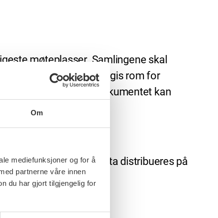
ktigeste møteplasser. Samlingene skal
inger i klubbene. Det skal gis rom for
evalueres og grunnlagsdokumentet kan
Om
lemmer i nettverket. Lista distribueres på
iale mediefunksjoner og for å
 med partnerne våre innen
u har gjort tilgjengelig for