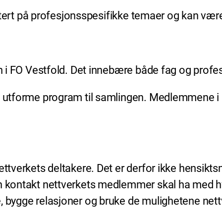
pdatert på profesjonsspesifikke temaer og kan vær
len i FO Vestfold. Det innebære både fag og prof
 utforme program til samlingen. Medlemmene i net
ettverkets deltakere. Det er derfor ikke hensikts
ken kontakt nettverkets medlemmer skal ha med 
, bygge relasjoner og bruke de mulighetene nettv