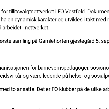
or tillitsvalgtnettverket i FO Vestfold. Dokument
ha en dynamisk karakter og utvikles i takt med 
 arbeidet i nettverket.
 første samling på Gamlehorten gjestegård 5. s
anisasjonen for barnevernspedagoger, sosionome
svilkår og være ledende på helse- og sosialpoli
med to ansatte. Det er FO klubber på de ulike arb