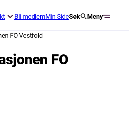
kt
Bli medlem
Min Side
Søk
Meny
jonen FO Vestfold
isasjonen FO