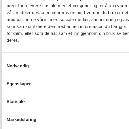
preg, for å levere sosiale mediefunksjoner og for å analysere
vår. Vi deler dessuten informasjon om hvordan du bruker nett
Nettverk for tillitsvalgte i
med partnerne våre innen sosiale medier, annonsering og an
Fellesorganisasjonen FO
som kan kombinere den med annen informasjon du har gjort t
Vestfold
for dem, eller som de har samlet inn gjennom din bruk av tje
deres.
Mandat for profesjonsfaglig
utvalg
Samtykkevalg
Nødvendig
Egenskaper
About us (English)
Statistikk
FO (Fellesorganisasjonen)
Mariboes gate 13
Pb. 4693 Sofienberg
Markedsføring
0506 OSLO