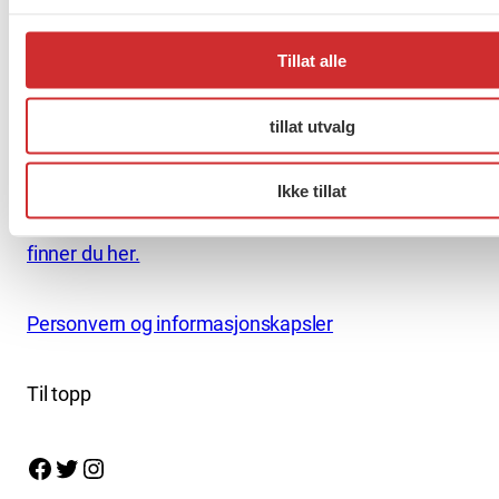
kontor@fo.no
Tillat alle
+47 919 19 916
tillat utvalg
Nettredaktør: nettredaktor@fo.no
Ansvarlig redaktør: Marianne Solberg
Ikke tillat
Fakturaadresser til FO sentralt og FOs avdelinger
finner du her.
Personvern og informasjonskapsler
Til topp
Facebook
Twitter
Instagram