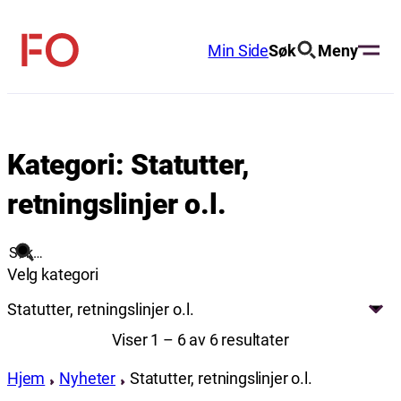
Hopp
til
Min Side
Søk
Meny
FO
innhold
(Fellesorganisasjonen)
Kategori:
Statutter,
retningslinjer o.l.
Søk
Velg kategori
Statutter, retningslinjer o.l.
Viser 1 – 6 av 6 resultater
Hjem
Nyheter
Statutter, retningslinjer o.l.