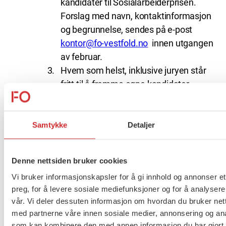
kandidater til Sosialarbeiderprisen.
Forslag med navn, kontaktinformasjon
og begrunnelse, sendes på e-post
kontor@fo-vestfold.no
innen utgangen
av februar.
Hvem som helst, inklusive juryen står
fritt til å fremme egne kandidater.
Etter nominasjonsfristens utløp, vil
juryen i fellesskap plukke ut den beste
kandidaten. Juryen kan velge å ikke
Samtykke
Detaljer
dele ut prisen.
Prisens innhold og statuttendring
Denne nettsiden bruker cookies
Sosialarbeiderprismottakeren
får tildelt
Vi bruker informasjonskapsler for å gi innhold og annonser et
en pris i form av en kunstnerisk
preg, for å levere sosiale mediefunksjoner og for å analysere
vår. Vi deler dessuten informasjon om hvordan du bruker nett
utsmykning bestemt av styret i FO-
med partnerne våre innen sosiale medier, annonsering og an
Vestfold.
Mottakeren får også et
som kan kombinere den med annen informasjon du har gjort t