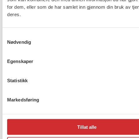
gavekort.
for dem, eller som de har samlet inn gjennom din bruk av tje
Sosialarbeiderprisens innhold og
deres.
statutter kan endres av
representantskapet eller årsmøtet i FO-
Vestfold når som helst og uten
Samtykkevalg
Nødvendig
forvarsel.
Egenskaper
Flere saker
Se alle
Statistikk
Markedsføring
Taushetsplikt og personvern
Tillat alle
Er du berørt av brannen i