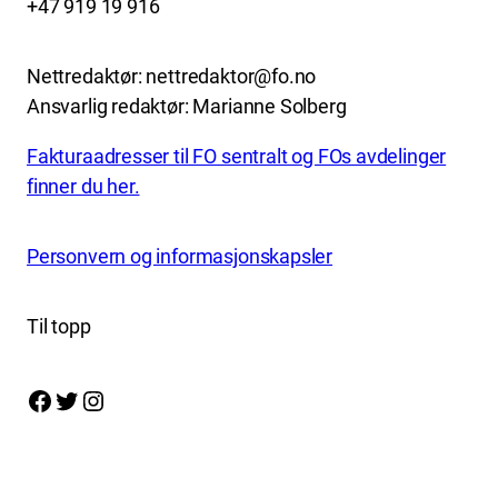
+47 919 19 916
Nettredaktør: nettredaktor@fo.no
Ansvarlig redaktør: Marianne Solberg
Fakturaadresser til FO sentralt og FOs avdelinger
finner du her.
Personvern og informasjonskapsler
Til topp
Facebook
Twitter
Instagram