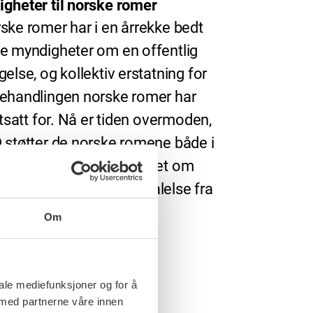
gheter til norske romer
ske romer har i en årrekke bedt
e myndigheter om en offentlig
gelse, og kollektiv erstatning for
ehandlingen norske romer har
 utsatt for. Nå er tiden overmoden,
 støtter de norske romene både i
t om beklagelse og kravet om
sning, heter det i en uttalelse fra
. kongress.
Om
iale mediefunksjoner og for å
 med partnerne våre innen