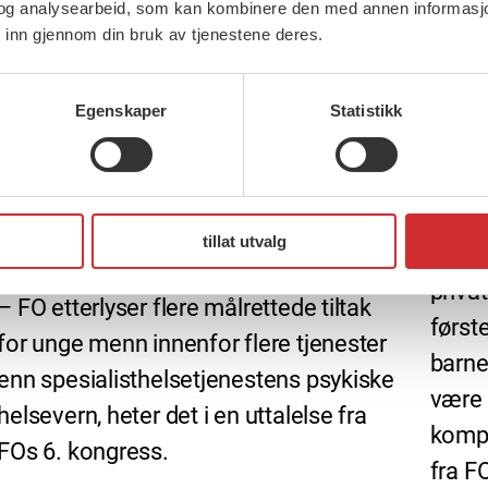
og analysearbeid, som kan kombinere den med annen informasjon d
 inn gjennom din bruk av tjenestene deres.
Egenskaper
Statistikk
27 ma
27 mars, 2015
Barns
Prioriter selvmordsforebygging i
sikre
barnevernssektoren og tilknyttede
tillat utvalg
– Alle
hjelpetjenester
priva
– FO etterlyser flere målrettede tiltak
først
for unge menn innenfor flere tjenester
barne
enn spesialisthelsetjenestens psykiske
være 
helsevern, heter det i en uttalelse fra
kompe
FOs 6. kongress.
fra F