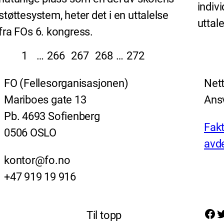
indivi
støttesystem, heter det i en uttalelse
uttal
fra FOs 6. kongress.
1
…
266
267
268
…
272
FO (Fellesorganisasjonen)
Nett
Mariboes gate 13
Ansv
Pb. 4693 Sofienberg
Fakt
0506 OSLO
avde
kontor@fo.no
+47 919 19 916
Facebook
Twitter
Til topp