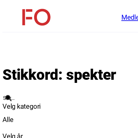
Hopp
Medl
til
FO
innhold
(Fellesorganisasjonen)
Stikkord:
spekter
Søk
Velg kategori
Alle
Velg år