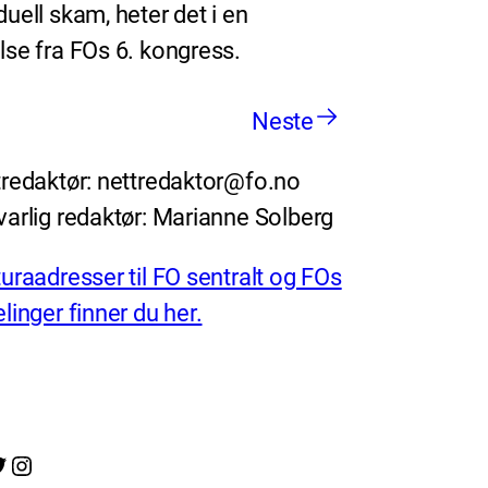
duell skam, heter det i en
else fra FOs 6. kongress.
Neste
redaktør: nettredaktor@fo.no
arlig redaktør: Marianne Solberg
uraadresser til FO sentralt og FOs
linger finner du her.
Instagram