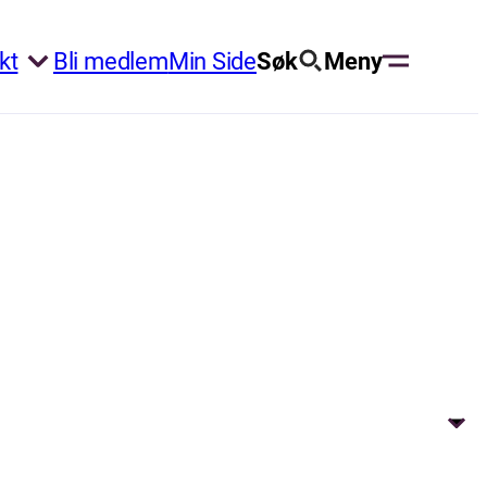
kt
Bli medlem
Min Side
Søk
Meny