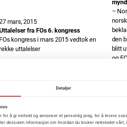
myndi
– Nor
norsk
27 mars, 2015
bekla
Uttalelser fra FOs 6. kongress
den b
FOs kongress i mars 2015 vedtok en
blitt
rekke uttalelser
og FO
krave
opprei
FOs 6
Detaljer
kies
 for å gi innhold og annonser et personlig preg, for å levere sos
deler dessuten informasjon om hvordan du bruker nettstedet vårt,