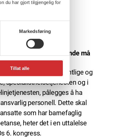
u har gjort tilgjengelig for
Markedsføring
rs, 2015
 rettigheter som pårørende må
s
Tillat alle
 helseinstitusjoner, offentlige og
te, spesialisthelsetjenesten og i
elinjetjenesten, pålegges å ha
ansvarlig personell. Dette skal
ansatte som har barnefaglig
tanse, heter det i en uttalelse
Os 6. kongress.