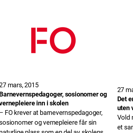
27 mars, 2015
27 ma
Barnevernspedagoger, sosionomer og
Det e
vernepleiere inn i skolen
uten v
– FO krever at barnevernspedagoger,
Vold 
sosionomer og vernepleiere får sin
et sa
naturlige plass som en del av skolens