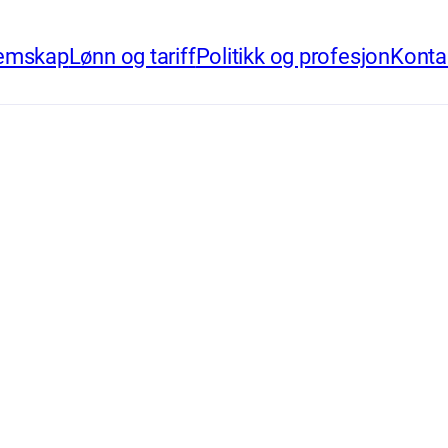
emskap
Lønn og tariff
Politikk og profesjon
Konta