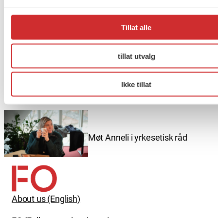
Taushetsplikt og personvern
Tillat alle
tillat utvalg
Er du berørt av brannen i
Drammen?
Ikke tillat
Møt Anneli i yrkesetisk råd
About us (English)