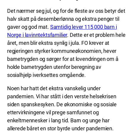
Det nærmer seg jul, og for de fleste av oss betyr det
halv skatt på desemberlønna og ekstra penger til
gaver og god mat.
Samtidig lever 115 000 barn i
Norge i lavinntektsfamilier
. Dette er et problem hele
året, men blir ekstra synlig i jula. FO krever at
regjeringen styrker kommuneøkonomien, hever
barnetrygden og sørger for at lovendringen om å
holde barnetrygden utenfor beregning av
sosialhjelp iverksettes omgående.
Noen har hatt det ekstra vanskelig under
pandemien. Vi har stått i den verste helsekrisen
siden spanskesyken. De økonomiske og sosiale
ettervirkningene vil prege samfunnet og
enkeltmennesker i lang tid. Barn og unge har
allerede båret en stor byrde under pandemien.