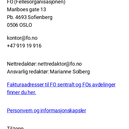
FO (Fellesorganisasjonen)
Mariboes gate 13
Pb. 4693 Sofienberg
0506 OSLO
kontor@fo.no
+47 919 19 916
Nettredaktør: nettredaktor@fo.no
Ansvarlig redaktør: Marianne Solberg
Fakturaadresser til FO sentralt og FOs avdelinger
finner du her.
Personvern og informasjonskapsler
Til topp