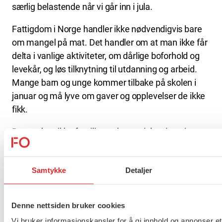
særlig belastende når vi går inn i jula.
Fattigdom i Norge handler ikke nødvendigvis bare
om mangel på mat. Det handler om at man ikke får
delta i vanlige aktiviteter, om dårlige boforhold og
levekår, og løs tilknytning til utdanning og arbeid.
Mange barn og unge kommer tilbake på skolen i
januar og må lyve om gaver og opplevelser de ikke
fikk.
Barn velger ikke familiens økonomiske situasjon,
men de må likevel bære konsekvensene og
bekymre seg for dem. Barn har det sjelden bra om
Samtykke
Detaljer
ikke hele familien har det bra. Barn i
lavinntektsfamilier vokser opp med større
levekårsutfordringer enn andre.
Denne nettsiden bruker cookies
Ny regjering må ta ansvar for at familier med
Vi bruker informasjonskapsler for å gi innhold og annonser et