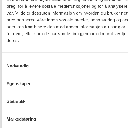
preg, for å levere sosiale mediefunksjoner og for å analysere
sammensatte utfordringene får nødvendig hjelp og
vår. Vi deler dessuten informasjon om hvordan du bruker nett
støtte. Det handler om å sikre barn gode og trygge
med partnerne våre innen sosiale medier, annonsering og an
oppvekstsvilkår, og legge til rette for arbeid,
som kan kombinere den med annen informasjon du har gjort t
aktivitet, bolig og tjenester til alle som har behov for
for dem, eller som de har samlet inn gjennom din bruk av tje
det. Ingen barn skal vokse opp i fattigdom i Norge.
deres.
Derfor har FO tre viktige punkt på sin ønskeliste:
Styrk kommuneøkonomien, øk barnetrygden og
Samtykkevalg
sørg for at lovendringen om å holde barnetrygden
Nødvendig
utenfor beregning av sosialhjelp iverksettes
omgående. Dette er den beste julegaven vi kan gi
Egenskaper
barn i Norge.
Statistikk
Flere saker
Se alle
Markedsføring