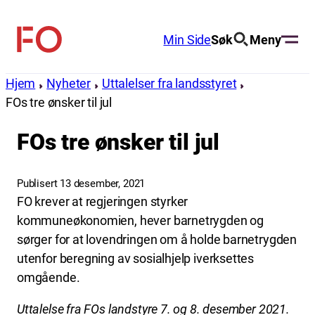
Hopp
til
Min Side
Søk
Meny
FO
innhold
(Fellesorganisasjonen)
Hjem
Nyheter
Uttalelser fra landsstyret
FOs tre ønsker til jul
FOs tre ønsker til jul
Publisert 13 desember, 2021
FO krever at regjeringen styrker
kommuneøkonomien, hever barnetrygden og
sørger for at lovendringen om å holde barnetrygden
utenfor beregning av sosialhjelp iverksettes
omgående.
Uttalelse fra FOs landstyre 7. og 8. desember 2021.