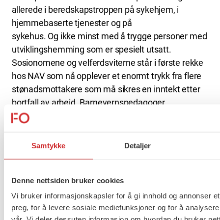
allerede i beredskapstroppen på sykehjem, i
hjemmebaserte tjenester og på
sykehus. Og ikke minst med å trygge personer med
utviklingshemming som er spesielt utsatt.
Sosionomene og velferdsviterne står i første rekke
hos NAV som nå opplever et enormt trykk fra flere
stønadsmottakere som må sikres en inntekt etter
bortfall av arbeid. Barnevernspedagoger,
sosionomer og andre ansatte i barnevernet er
definert som kritisk personell, og gjør en avgjørende
innsats for å ivareta sårbare barn og unge.
Samtykke
Detaljer
FOs medlemmer med helsefaglig kompetanse kan
bidra til større kapasitet i helsevesenet framover.
Denne nettsiden bruker cookies
Bufdir og NAV søker flere medarbeidere med
Vi bruker informasjonskapsler for å gi innhold og annonser et
sosialfaglig kompetanse. Alle som har mulighet
preg, for å levere sosiale mediefunksjoner og for å analysere
oppfordres til å melde seg til tjeneste. Dette gjelder
vår. Vi deler dessuten informasjon om hvordan du bruker nett