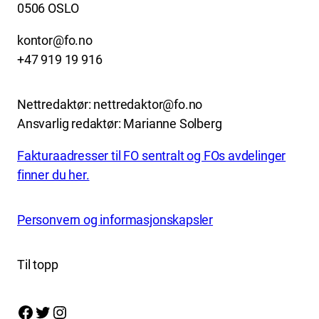
0506 OSLO
kontor@fo.no
+47 919 19 916
Nettredaktør: nettredaktor@fo.no
Ansvarlig redaktør: Marianne Solberg
Fakturaadresser til FO sentralt og FOs avdelinger
finner du her.
Personvern og informasjonskapsler
Til topp
Facebook
Twitter
Instagram