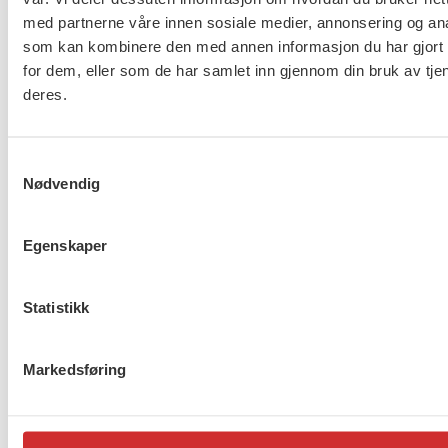
også studenter fra profesjonsutdanningene. Vi skal
med partnerne våre innen sosiale medier, annonsering og an
som kan kombinere den med annen informasjon du har gjort t
gjøre vårt for at Norge kommer trygt gjennom
for dem, eller som de har samlet inn gjennom din bruk av tje
koronakrisen.
deres.
Helse- og sosialarbeidere står opp for trygghet i
krisetid: Landsstyret sier tusen takk for den
Samtykkevalg
jobben du gjør!
Nødvendig
Uttalelse vedtatt av landsstyret 31. mars 2020.
Egenskaper
Flere saker
Se alle
Statistikk
Markedsføring
Taushetsplikt og personvern