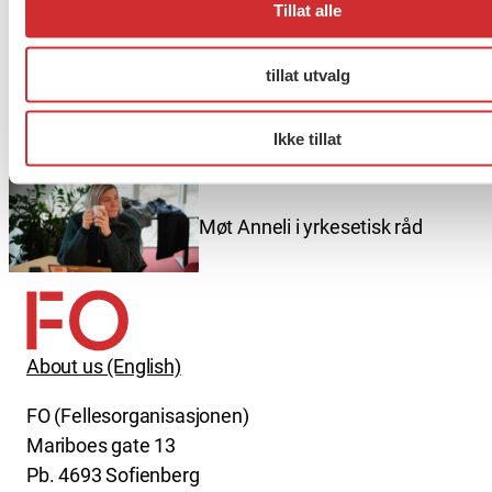
Tillat alle
tillat utvalg
Er du berørt av brannen i
Drammen?
Ikke tillat
Møt Anneli i yrkesetisk råd
About us (English)
FO (Fellesorganisasjonen)
Mariboes gate 13
Pb. 4693 Sofienberg