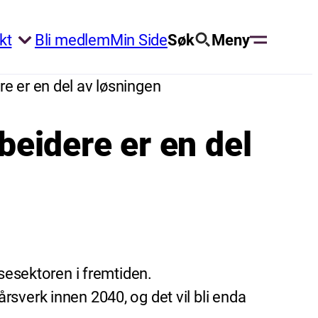
kt
Bli medlem
Min Side
Søk
Meny
e er en del av løsningen
eidere er en del
lsesektoren i fremtiden.
sverk innen 2040, og det vil bli enda