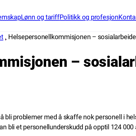
emskap
Lønn og tariff
Politikk og profesjon
Konta
et
Helsepersonellkommisjonen – sosialarbeider
misjonen – sosialarb
 å bli problemer med å skaffe nok personell i he
 bli et personellunderskudd på opptil 124 000 år