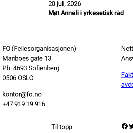
20 juli, 2026
Møt Anneli i yrkesetisk råd
FO (Fellesorganisasjonen)
Nett
Mariboes gate 13
Ansv
Pb. 4693 Sofienberg
Fakt
0506 OSLO
avde
kontor@fo.no
+47 919 19 916
Facebook
Twitter
Til topp