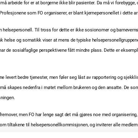
vi må arbeide for er at borgerne ikke blir pasienter. Da må vi forebygge
 Profesjonene som FO organiserer, er blant kjernepersonellet i dette ar
on helsepersonell. Til tross for dette er ikke sosionomer og barneve
k helse og somatikk viser at mens de typiske helsepersonellgruppen
, har de sosialfaglige perspektivene fått mindre plass. Dette er eksemp
 levert bedre tjenester, men føler seg låst av rapportering og sjekklist
 må skapes nedenfra i møtet mellom brukeren og den ansatte. De som s
sningen.
en fremover, men FO har lenge sagt det må gjøres noe med organiseri
 om tiltakene til helsepersonellkommisjonen, og inviterer alle medle