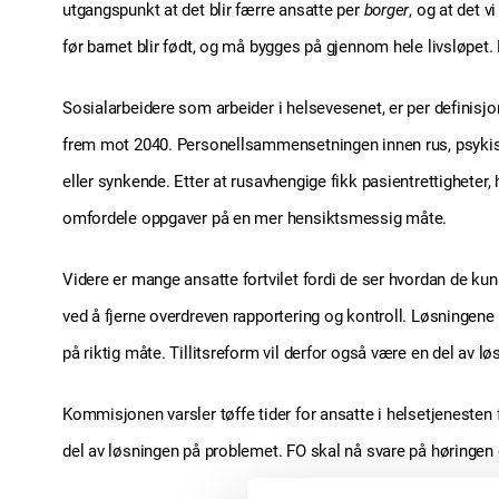
utgangspunkt at det blir færre ansatte per
borger
, og at det 
før barnet blir født, og må bygges på gjennom hele livsløpet.
Sosialarbeidere som arbeider i helsevesenet, er per definisj
frem mot 2040. Personellsammensetningen innen rus, psykis
eller synkende. Etter at rusavhengige fikk pasientrettigheter
omfordele oppgaver på en mer hensiktsmessig måte.
Videre er mange ansatte fortvilet fordi de ser hvordan de kunne
ved å fjerne overdreven rapportering og kontroll. Løsningene
på riktig måte. Tillitsreform vil derfor også være en del av lø
Kommisjonen varsler tøffe tider for ansatte i helsetjenest
del av løsningen på problemet. FO skal nå svare på høringen