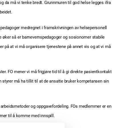
, og da må vi tenke bredt. Grunnmuren til god helse legges ifra
beidet.
rnspedagoger medregnet i framskrivningen av helsepersonell
e øker så er barnevernspedagoger og sosionomer stabile
ler på at vi må organisere tjenestene på annet vis og at vi må
er. FO mener vi må frigjøre tid til å gi direkte pasientkontakt
tyrer må ha tillit til at de ansatte bruker kompetansen sin
ng, arbeidsmetoder og oppgavefordeling. FOs medlemmer er en
mmer til å komme med innspill.