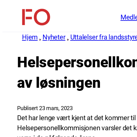
Hopp
Medl
til
FO
innhold
(Fellesorganisasjonen)
Hjem
Nyheter
Uttalelser fra landsstyr
Helsepersonellkom
av løsningen
Publisert 23 mars, 2023
Det har lenge vært kjent at det kommer til
Helsepersonellkommisjonen varsler det kan