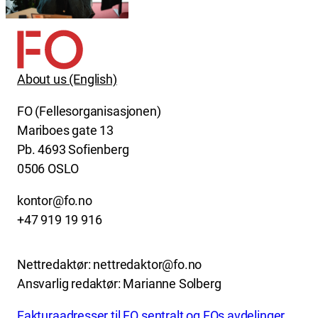
About us (English)
FO (Fellesorganisasjonen)
Mariboes gate 13
Pb. 4693 Sofienberg
0506 OSLO
kontor@fo.no
+47 919 19 916
Nettredaktør: nettredaktor@fo.no
Ansvarlig redaktør: Marianne Solberg
Fakturaadresser til FO sentralt og FOs avdelinger