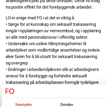
arbeidsgivers plikt på dette området. Dette vil trolig
ha positiv effekt for det forebyggende arbeidet.
LO er enige med FO i at det er viktig å:
• Sørge for at kunnskap om seksuell trakassering
inngår i opplæringen av verneombud, og i opplæring
av alle med personalansvar i offentlig sektor.
• Undersøke om usikre tilknytningsformer til
arbeidslivet som midlertidige ansettelser og innleie
øker faren for å bli utsatt for seksuell trakassering
og overgrep
• Endringer i arbeidsmiljøloven slik at arbeidsgivers
ansvar for å forebygge og forhindre seksuell
trakassering på arbeidsplassen fremgår tydeligere
av arbeidsmiljøloven § 4-3.
• Utrede lovfesting av erstatningsansvar for
arbeidsgivere ved brudd på vernebestemmelsen i
Samtykke
Detaljer