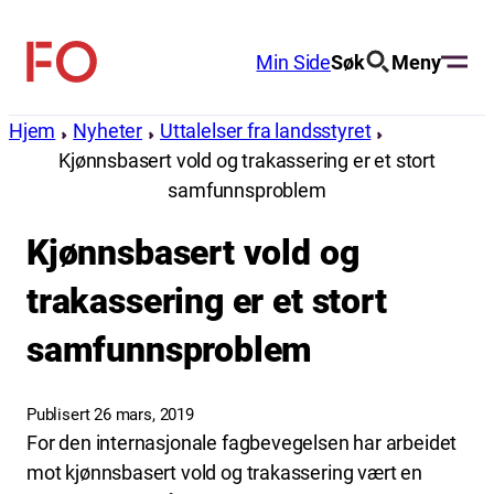
Hopp
til
Min Side
Søk
Meny
FO
innhold
(Fellesorganisasjonen)
Hjem
Nyheter
Uttalelser fra landsstyret
Kjønnsbasert vold og trakassering er et stort
samfunnsproblem
Kjønnsbasert vold og
trakassering er et stort
samfunnsproblem
Publisert 26 mars, 2019
For den internasjonale fagbevegelsen har arbeidet
mot kjønnsbasert vold og trakassering vært en