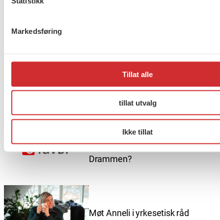
Statistikk
Markedsføring
Flere saker
Se alle
Tillat alle
Taushetsplikt og personvern
tillat utvalg
Ikke tillat
Er du berørt av brannen i
Drammen?
Møt Anneli i yrkesetisk råd