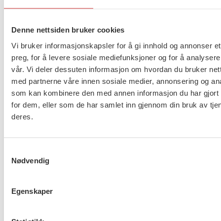
likestillings- og diskrimineringsloven § 13 sjette
ledd.
Denne nettsiden bruker cookies
Vi bruker informasjonskapsler for å gi innhold og annonser et
Det er også et krav flere organisasjoner, blant
preg, for å levere sosiale mediefunksjoner og for å analysere
annet Likestillings- og diskrimineringsombudet, LO
vår. Vi deler dessuten informasjon om hvordan du bruker nett
og JURK (Juridisk rådgivning for kvinner), om
med partnerne våre innen sosiale medier, annonsering og an
etablering av et lavterskeltilbud for behandling av
som kan kombinere den med annen informasjon du har gjort t
saker om seksuell trakassering. FO vil jobbe videre
for dem, eller som de har samlet inn gjennom din bruk av tje
deres.
for at det snarest mulig kommer på plass et
lavterskeltilbud for behandling av saker om seksuell
trakassering.
Samtykkevalg
Nødvendig
FO vil styrke Likestillings- og
Egenskaper
diskrimineringsombudet (LDO), som blant annet
sammen med Arbeidstilsynet, gjør en stor og viktig
jobb i det overordnede forebyggende arbeidet.