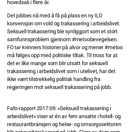
hovedsak i flere år.
Det jobbes nå med å få på plass en ny ILO
konvensjon om vold og trakassering i arbeidslivet.
Seksuell trakassering ble synliggjort som et stort
samfunnsproblem gjennom #metoobevegelsen.
FO tar kvinners historier på alvor og mener #metoo
må følges opp med politiske tiltak. Til tross for at
det er like mange som blir utsatt for seksuell
trakassering i arbeidslivet som i utelivet, har det
ikke vært tilstrekkelig politisk handling fra
regjeringen mot seksuell trakassering på jobb.
Fafo-rapport 2017:09: «Seksuell trakassering i
arbeidslivet» viser at én av fem ansatte i hotell- og
restaurantbransjen og helse- og omsorgssektoren