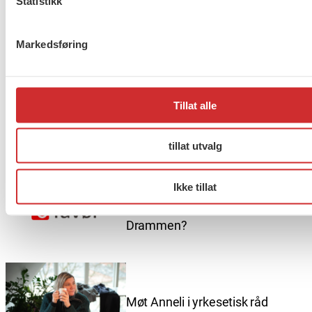
Statistikk
Markedsføring
Flere saker
Se alle
Tillat alle
Taushetsplikt og personvern
tillat utvalg
Ikke tillat
Er du berørt av brannen i
Drammen?
Møt Anneli i yrkesetisk råd