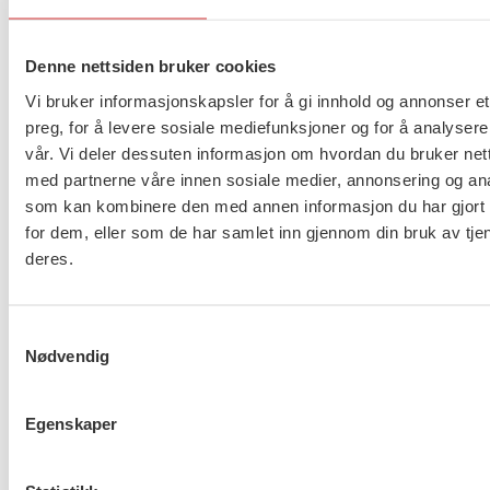
med vekting av kompetanse, tid og tillit til de
ansatte. Barnevernet skal også sikres bemanning
og finansiering som følge av barnevernsreformen.
Denne nettsiden bruker cookies
Dette er et lovende signal, men det er også et
Vi bruker informasjonskapsler for å gi innhold og annonser et
signal som forplikter.
preg, for å levere sosiale mediefunksjoner og for å analysere
vår. Vi deler dessuten informasjon om hvordan du bruker nett
FO krever at regjeringen reverserer avviklingen av
med partnerne våre innen sosiale medier, annonsering og an
øremerkede midler til stillinger i barnevernet, og
som kan kombinere den med annen informasjon du har gjort t
styrker bevilgningen med ytterligere 250 millioner
for dem, eller som de har samlet inn gjennom din bruk av tje
deres.
årlig i stortingsperioden. Regjeringen må også sikre
fullfinansiering av barnevernsreformen gjennom
økte overføringer til kommunene. For å lykkes med
Samtykkevalg
barnevernsreformen trenger vi kommuner som tør
Nødvendig
å satse, tør å prioritere og som velger å jobbe
systematisk og langsiktig.
Egenskaper
Vi vet det koster, men det koster enda mer å la
være.