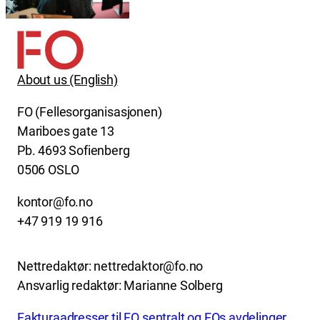
About us (English)
FO (Fellesorganisasjonen)
Mariboes gate 13
Pb. 4693 Sofienberg
0506 OSLO
kontor@fo.no
+47 919 19 916
Nettredaktør: nettredaktor@fo.no
Ansvarlig redaktør: Marianne Solberg
Fakturaadresser til FO sentralt og FOs avdelinger