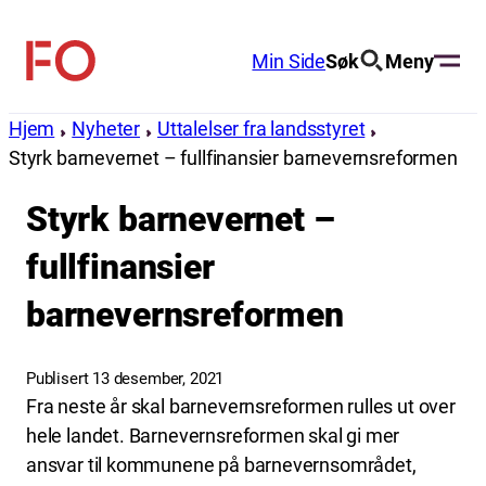
Hopp
til
Min Side
Søk
Meny
FO
innhold
(Fellesorganisasjonen)
Hjem
Nyheter
Uttalelser fra landsstyret
Styrk barnevernet – fullfinansier barnevernsreformen
Styrk barnevernet –
fullfinansier
barnevernsreformen
Publisert 13 desember, 2021
Fra neste år skal barnevernsreformen rulles ut over
hele landet. Barnevernsreformen skal gi mer
ansvar til kommunene på barnevernsområdet,