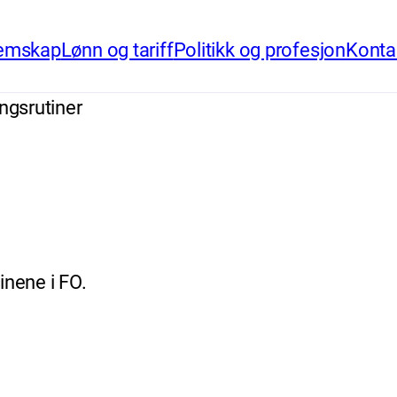
emskap
Lønn og tariff
Politikk og profesjon
Konta
ingsrutiner
inene i FO.