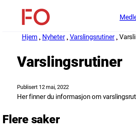
Hopp
Medl
til
FO
innhold
(Fellesorganisasjonen)
Hjem
Nyheter
Varslingsrutiner
Varsl
Varslingsrutiner
Publisert 12 mai, 2022
Her finner du informasjon om varslingsrut
Flere saker