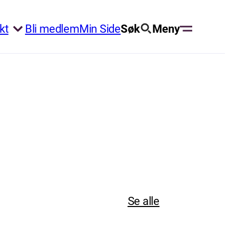
kt
Bli medlem
Min Side
Søk
Meny
Se alle